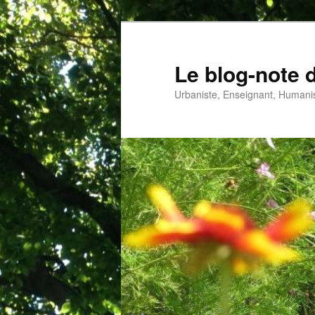
Aller
au
contenu
Le blog-note 
principal
Urbaniste, Enseignant, Humanis