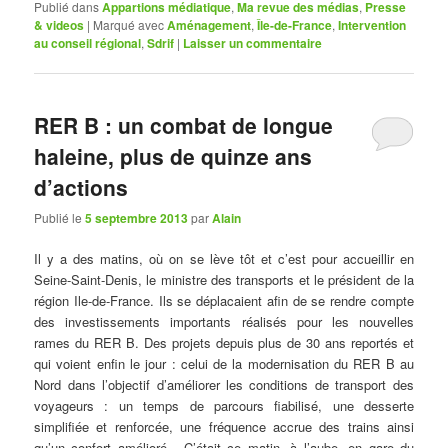
Publié dans
Appartions médiatique
,
Ma revue des médias
,
Presse
& videos
|
Marqué avec
Aménagement
,
Île-de-France
,
Intervention
au conseil régional
,
Sdrif
|
Laisser un commentaire
RER B : un combat de longue
haleine, plus de quinze ans
d’actions
Publié le
5 septembre 2013
par
Alain
Il y a des matins, où on se lève tôt et c’est pour accueillir en
Seine-Saint-Denis, le ministre des transports et le président de la
région Ile-de-France. Ils se déplacaient afin de se rendre compte
des investissements importants réalisés pour les nouvelles
rames du RER B. Des projets depuis plus de 30 ans reportés et
qui voient enfin le jour : celui de la modernisation du RER B au
Nord dans l’objectif d’améliorer les conditions de transport des
voyageurs : un temps de parcours fiabilisé, une desserte
simplifiée et renforcée, une fréquence accrue des trains ainsi
qu’un confort amélioré. C’était ce matin, à l’aube, en gare du