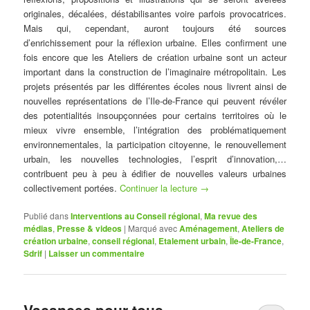
originales, décalées, déstabilisantes voire parfois provocatrices.
Mais qui, cependant, auront toujours été sources
d’enrichissement pour la réflexion urbaine. Elles confirment une
fois encore que les Ateliers de création urbaine sont un acteur
important dans la construction de l’imaginaire métropolitain.
Les
projets présentés par les différentes écoles nous livrent ainsi de
nouvelles représentations de l’Ile-de-France qui peuvent révéler
des potentialités insoupçonnées pour certains territoires où le
mieux vivre ensemble, l’intégration des problématiquement
environnementales, la participation citoyenne, le renouvellement
urbain, les nouvelles technologies, l’esprit d’innovation,…
contribuent peu à peu à édifier de nouvelles valeurs urbaines
collectivement portées.
Continuer la lecture
→
Publié dans
Interventions au Conseil régional
,
Ma revue des
médias
,
Presse & videos
|
Marqué avec
Aménagement
,
Ateliers de
création urbaine
,
conseil régional
,
Etalement urbain
,
Île-de-France
,
Sdrif
|
Laisser un commentaire