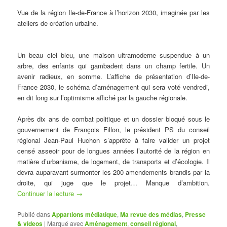
Vue de la région Ile-de-France à l’horizon 2030, imaginée par les
ateliers de création urbaine.
Un beau ciel bleu, une maison ultramoderne suspendue à un
arbre, des enfants qui gambadent dans un champ fertile. Un
avenir radieux, en somme. L’affiche de présentat
ion
d’Ile-de-
France 2030
, le
schéma d’aménagement qui sera voté vendredi,
en dit long sur l’optimisme affiché par la gauche régionale.
Après dix ans de combat politique et un dossier bloqué sous le
gouvernement de François Fillon, le président PS du conseil
régional Jean-Paul Huchon s’apprête à faire valider un projet
censé asseoir pour de longues années l’autorité de la région en
matière d’urbanisme, de logement, de transports et d’écologie. Il
devra auparavant surmonter les 200 amendements brandis par la
droite, qui juge que le projet… Manque d’ambition.
Continuer la lecture
→
Publié dans
Appartions médiatique
,
Ma revue des médias
,
Presse
& videos
|
Marqué avec
Aménagement
,
conseil régional
,