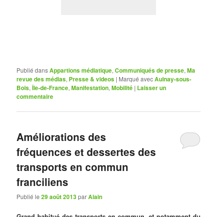
Publié dans
Appartions médiatique
,
Communiqués de presse
,
Ma
revue des médias
,
Presse & videos
|
Marqué avec
Aulnay-sous-
Bois
,
Île-de-France
,
Manifestation
,
Mobilité
|
Laisser un
commentaire
Améliorations des
fréquences et dessertes des
transports en commun
franciliens
Publié le
29 août 2013
par
Alain
Grand habitué des transports en commun, et notamment du