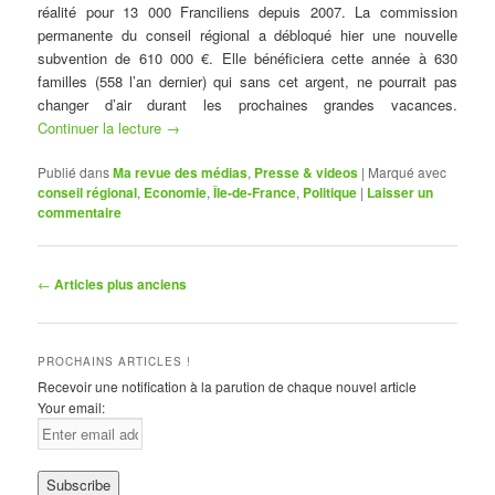
réalité pour 13 000 Franciliens depuis 2007. La commission
permanente du conseil régional a débloqué hier une nouvelle
subvention de 610 000 €. Elle bénéficiera cette année à 630
familles (558 l’an dernier) qui sans cet argent, ne pourrait pas
changer d’air durant les prochaines grandes vacances.
Continuer la lecture
→
Publié dans
Ma revue des médias
,
Presse & videos
|
Marqué avec
conseil régional
,
Economie
,
Île-de-France
,
Politique
|
Laisser un
commentaire
Navigation
←
Articles plus anciens
des
articles
PROCHAINS ARTICLES !
Recevoir une notification à la parution de chaque nouvel article
Your email: