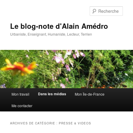
Aller
Aller
au
au
Rech
contenu
contenu
principal
secondaire
Le blog-note d'Alain Amédro
Urbaniste, Enseignant, Humaniste, Lecteur, Terrien
Menu
Dans les médias
Mon travail
Mon Île-de-France
principal
Me contacter
ARCHIVES DE CATÉGORIE :
PRESSE & VIDEOS