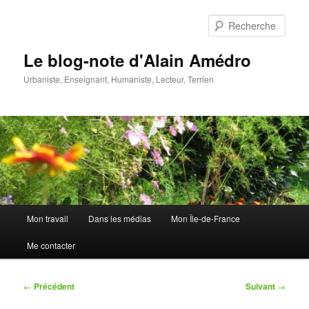
Aller
au
Rech
contenu
principal
Le blog-note d'Alain Amédro
Urbaniste, Enseignant, Humaniste, Lecteur, Terrien
Menu
Mon travail
Dans les médias
Mon Île-de-France
principal
Me contacter
Navigation
←
Précédent
Suivant
→
des