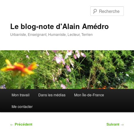
Aller
au
Rech
contenu
principal
Le blog-note d'Alain Amédro
Urbaniste, Enseignant, Humaniste, Lecteur, Terrien
Menu
Mon travail
Dans les médias
Mon Île-de-France
principal
Me contacter
Navigation
←
Précédent
Suivant
→
des