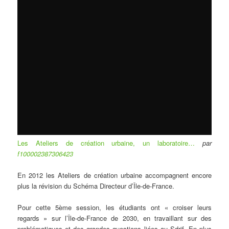
Les Ateliers de création urbaine, un laboratoire…
par
f100002387306423
En 2012 les Ateliers de création urbaine accompagnent encore
plus la révision du Schéma Directeur d’Île-de-France.
Pour cette 5ème session, les étudiants ont « croiser leurs
regards » sur l’Île-de-France de 2030, en travaillant sur des
problématiques et des grandes questions liées au Sdrif. En plus