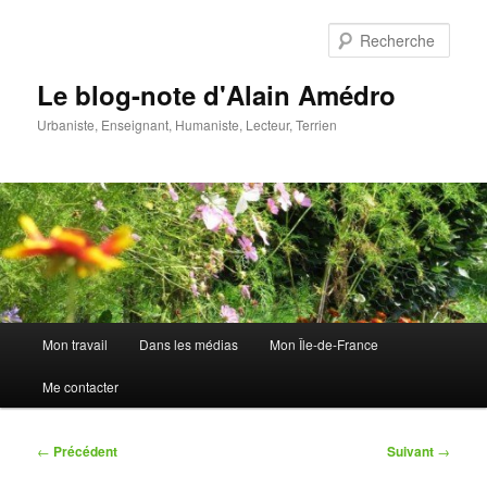
Aller
au
Rech
contenu
principal
Le blog-note d'Alain Amédro
Urbaniste, Enseignant, Humaniste, Lecteur, Terrien
Menu
Mon travail
Dans les médias
Mon Île-de-France
principal
Me contacter
Navigation
←
Précédent
Suivant
→
des