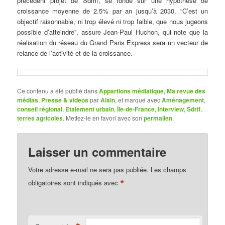
précédent projet de Sdrrif, se fonde sur une hypothèse de
croissance moyenne de 2.5% par an jusqu’à 2030. “C’est un
objectif raisonnable, ni trop élevé ni trop faible, que nous jugeons
possible d’atteindre”, assure Jean-Paul Huchon, qui note que la
réalisation du réseau du Grand Paris Express sera un vecteur de
relance de l’activité et de la croissance.
Ce contenu a été publié dans
Appartions médiatique
,
Ma revue des
médias
,
Presse & videos
par
Alain
, et marqué avec
Aménagement
,
conseil régional
,
Etalement urbain
,
Île-de-France
,
Interview
,
Sdrif
,
terres agricoles
. Mettez-le en favori avec son
permalien
.
Laisser un commentaire
Votre adresse e-mail ne sera pas publiée.
Les champs
*
obligatoires sont indiqués avec