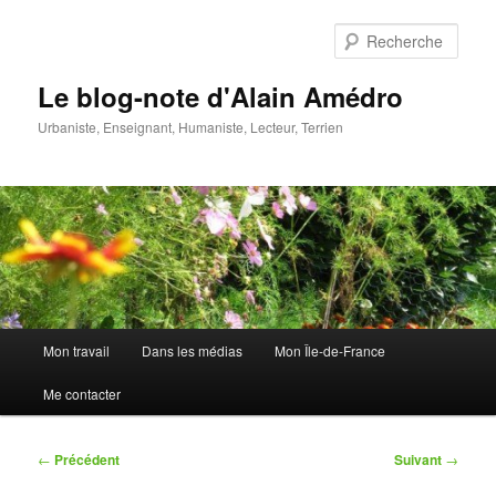
Aller
au
Rech
contenu
principal
Le blog-note d'Alain Amédro
Urbaniste, Enseignant, Humaniste, Lecteur, Terrien
Menu
Mon travail
Dans les médias
Mon Île-de-France
principal
Me contacter
Navigation
←
Précédent
Suivant
→
des