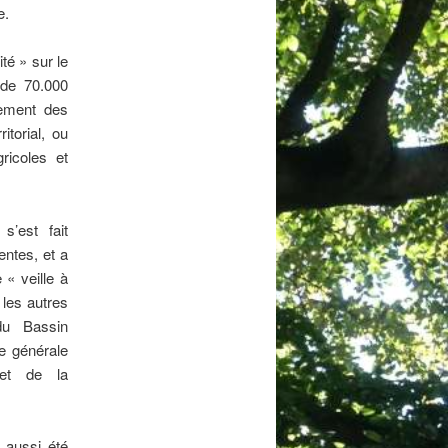
e.
ité » sur le
 de 70.000
cement des
itorial, ou
ricoles et
s’est fait
entes, et a
« veille à
les autres
du Bassin
de générale
 et de la
 aussi été