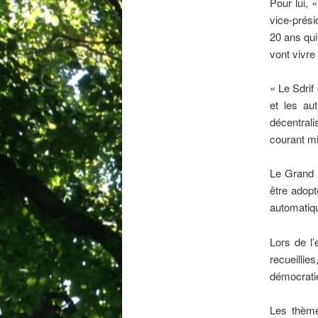
Pour lui, 
vice-prési
20 ans qui
vont vivre
« Le Sdrif
et les au
décentrali
courant min
Le Grand P
être adopt
automatiq
Lors de l’
recueillie
démocratie
Les thème