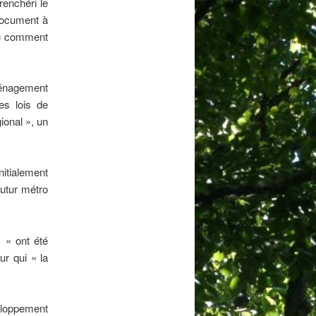
renchéri le
 document à
r « comment
aménagement
es lois de
ional », un
nitialement
futur métro
c » ont été
ur qui « la
eloppement