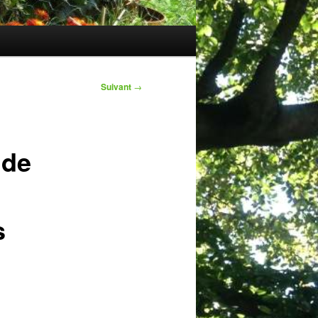
Suivant
→
 de
s