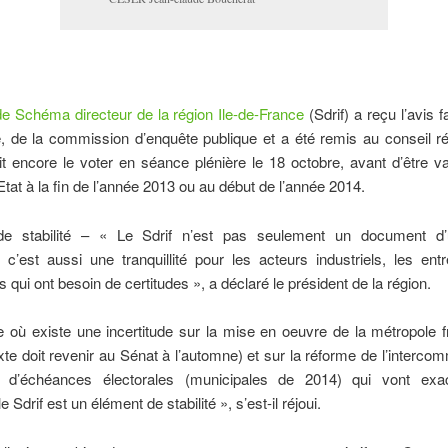
de Schéma directeur de la région Ile-de-France
(Sdrif) a reçu l’avis f
é, de la commission d’enquête publique et a été remis au conseil r
it encore le voter en séance plénière le 18 octobre, avant d’être va
Etat à la fin de l’année 2013 ou au début de l’année 2014.
de stabilité – « Le Sdrif n’est pas seulement un document d’
f, c’est aussi une tranquillité pour les acteurs industriels, les ent
 qui ont besoin de certitudes », a déclaré le président de la région.
e où existe une incertitude sur la mise en oeuvre de la métropole f
exte doit revenir au Sénat à l’automne) et sur la réforme de l’intercom
e d’échéances électorales (municipales de 2014) qui vont exa
le Sdrif est un élément de stabilité », s’est-il réjoui.