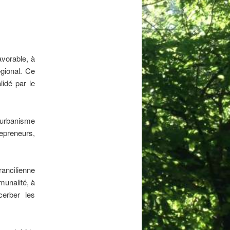
avorable, à
égional. Ce
lidé par le
urbanisme
repreneurs,
rancilienne
munalité, à
cerber les