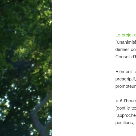
Le projet 
l’unanimit
dernier do
Conseil d’
Elément 
prescripti
promoteurs
« A l’heur
(dont le t
l’approch
positions, 