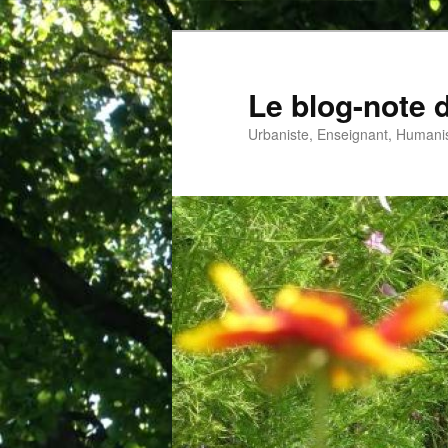
Aller
au
contenu
Le blog-note 
principal
Urbaniste, Enseignant, Humanis