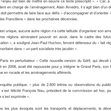
« l’enjeu est bien de mettre en oeuvre ce texte prescriptif ». « Car, a 
dent en charge de l’aménagement, Alain Amedro, il s’agit bien d’un
 doit permettre de faire face aux défis » d’accompagner et d’oriente
 les Franciliens » dans les prochaines décennies.
 est unique, aucune autre région n’a cette latitude d’organiser son 
tres régions aimeraient pouvoir en avoir, dans le cadre des futur
sation », a souligné Jean-Paul Huchon, fervent défenseur du « fait rég
oritaire dans « un parti socialiste très jacobin ».
aris en perturbateur – Cette nouvelle version du Sdrif, qui devait i
é en 2008, avait été repoussée pour y intégrer le Grand Paris, son 
ue en rocade et les aménagements afférents.
enquête publique, « plus de 2.600 lettres ou observations du publi
s, s’est félicité François Nau, président de la commission ad hoc, po
 s’est exprimée ».
s les plus évoqués sont les transports et déplacements, le dév