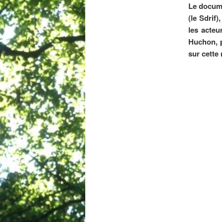
Le docume
(le Sdrif)
,
les acteu
Huchon, p
sur cette 