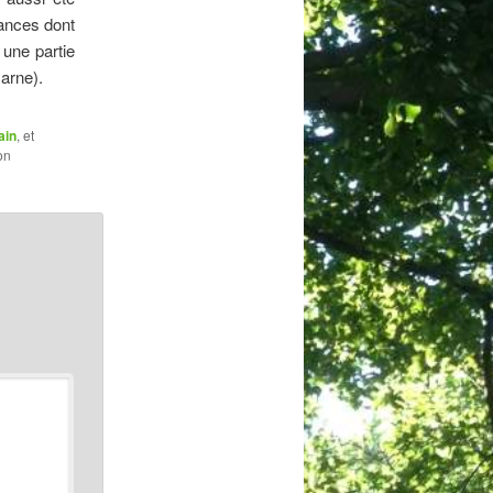
sances dont
 une partie
Marne).
ain
, et
on