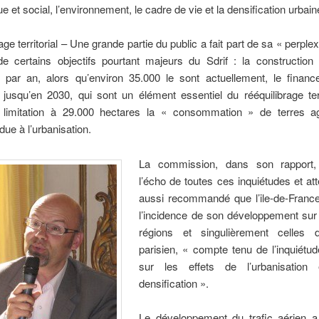
 et social, l’environnement, le cadre de vie et la densification urbain
ge territorial – Une grande partie du public a fait part de sa « perplex
de certains objectifs pourtant majeurs du Sdrif : la construction
 par an, alors qu’environ 35.000 le sont actuellement, le finan
 jusqu’en 2030, qui sont un élément essentiel du rééquilibrage terr
 limitation à 29.000 hectares la « consommation » de terres ag
due à l’urbanisation.
La commission, dans son rapport, 
l’écho de toutes ces inquiétudes et att
aussi recommandé que l’ile-de-France 
l’incidence de son développement sur 
régions et singulièrement celles 
parisien, « compte tenu de l’inquiétu
sur les effets de l’urbanisation
densification ».
Le développement du trafic aérien a