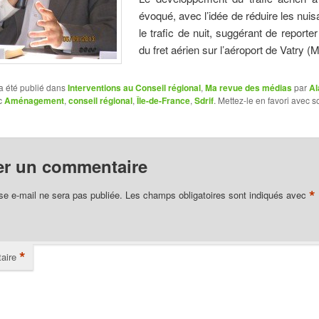
évoqué, avec l’idée de réduire les nui
le trafic de nuit, suggérant de reporter
du fret aérien sur l’aéroport de Vatry (
a été publié dans
Interventions au Conseil régional
,
Ma revue des médias
par
Al
c
Aménagement
,
conseil régional
,
Île-de-France
,
Sdrif
. Mettez-le en favori avec s
er un commentaire
*
se e-mail ne sera pas publiée.
Les champs obligatoires sont indiqués avec
*
aire