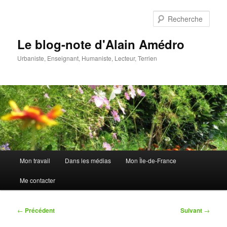
Aller
au
Rech
contenu
principal
Le blog-note d'Alain Amédro
Urbaniste, Enseignant, Humaniste, Lecteur, Terrien
Menu
Mon travail
Dans les médias
Mon Île-de-France
principal
Me contacter
Navigation
←
Précédent
Suivant
→
des