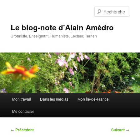
Aller
au
Rech
contenu
principal
Le blog-note d'Alain Amédro
Urbaniste, Enseignant, Humaniste, Lecteur, Terrien
Menu
Mon travail
Dans les médias
Mon Île-de-France
principal
Me contacter
Navigation
←
Précédent
Suivant
→
des