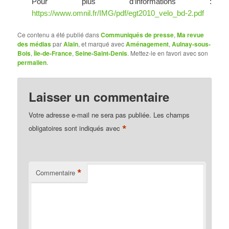
Pour plus d’informations :
https://www.omnil.fr/IMG/pdf/egt2010_velo_bd-2.pdf
Ce contenu a été publié dans
Communiqués de presse
,
Ma revue
des médias
par
Alain
, et marqué avec
Aménagement
,
Aulnay-sous-
Bois
,
Île-de-France
,
Seine-Saint-Denis
. Mettez-le en favori avec son
permalien
.
Laisser un commentaire
Votre adresse e-mail ne sera pas publiée.
Les champs
*
obligatoires sont indiqués avec
*
Commentaire