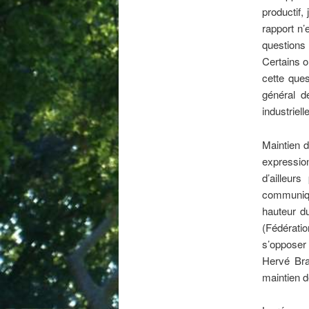
productif,
rapport n’
questions 
Certains o
cette ques
général d
industrielle
Maintien d
expressio
d’ailleu
communiqué
hauteur d
(Fédératio
s’opposer 
Hervé Bra
maintien d