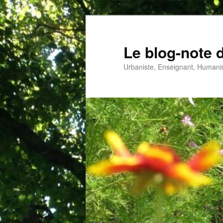
Aller
au
contenu
Le blog-note 
principal
Urbaniste, Enseignant, Humanis