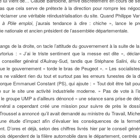
 lui vient de… Claude Bartolone, arrivé discrètement en cours de s
s que cela serve de prétexte à la direction pour rompre les négoc
réclamer une véritable réindustrialisation du site. Quand Philippe Vari
é à Pôle emploi
, j’aurais tendance à dire : chiche », lance le pr
e nationale et ancien président de l’assemblée départementale.
angs de la droite, on tacle l’attitude du gouvernement à la suite de l
rtorius : « J’ai le triste sentiment que la messe est dite », décl
 conseiller général d’Aulnay-Sud, tandis que Stéphane Salini, élu 
ue le gouvernement « torde le bras de Peugeot ». « Les socialiste
s ne valident rien du tout et surtout pas les erreurs funestes de la d
orque Emmanuel Constant (PS), qui ajoute : « Tout doit être fait p
 sur le site une activité industrielle moderne. » Pas de vote à l’
le groupe UMP a d’ailleurs dénoncé « une séance sans prise de déci
énéral a cependant créé une mission pour suivre de près le doss
roussel a annoncé qu’il avait demandé au ministre du Travail, Miche
 une étude d’impact afin d’évaluer les conséquences de la fermet
t. D’ores et déjà, selon des chiffres livrés hier par le conseil génér
is dépendent de la filière automobile dans le département, centrés 