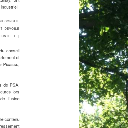
DU CONSEIL
NT DÉVOILÉ
USTRIEL. |
du conseil
artement et
e Picasso,
és de PSA,
heures lors
de l’usine
 le contenu
edressement