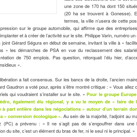
une zone de 170 ha dont 150 situé
(20 ha se trouvent à Gonesse). E
termes, la ville n’usera de cette poss
 pression sur le groupe automobile, qui affirme que des entreprise
implanter et à créer de l’activité sur le site. Philippe Varin, numéro u
rs joint Gérard Ségura en début de semaine, invitant la ville à « facilit
s » les démarches de PSA en vue du reclassement des salarié
réation de 750 emplois. Pas question, rétorquait l’élu hier, d’ac
nsidieux ».
élibération a fait consensus. Sur les bancs de la droite, l’ancien mair
 Gaudron a voté pour, après s’être montré critique : « Vous allez
iels qui voudraient s’installer sur le site. »
Pour le groupe Europe
dro, également élu régional, y a vu le moyen de « faire de l
e à part entière dans les négociations » autour d’un terrain dont
la « conversion écologique ».
Au sein de la majorité, l‘adjoint au m
 (PC) a prévenu : « Il ne s’agit pas de s’engouffrer dans une 
n du site, c’est un élément du bras de fer, ni le seul ni le principal. »