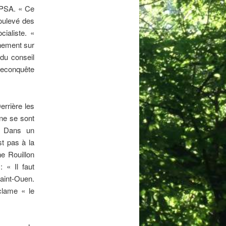
e PSA. « Ce
soulevé des
cialiste. «
rnement sur
 du conseil
reconquête
errière les
ne se sont
. Dans un
st pas à la
e Rouillon
: « Il faut
Saint-Ouen.
clame « le