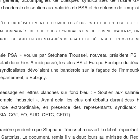
HÔTEL DU DÉPARTEMENT, HIER MIDI. LES ÉLUS PS ET EUROPE ECOLOGIE 
ACCOMPAGNÉS DE QUELQUES SYNDICALISTES DE L’USINE D’AULNAY, O
ROLE DE SOUTIEN AUX SALARIÉS DE PSA ET DE DÉFENSE DE L’EMPLOI IND
née PSA » voulue par Stéphane Troussel, nouveau président PS 
’était donc hier. A midi passé, les élus PS et Europe Ecologie du dép
syndicalistes dévoilaient une banderole sur la façade de l’immeubl
 département, à Bobigny.
essage en lettres blanches sur fond bleu : « Soutien aux salari
emploi industriel ». Avant cela, les élus ont débattu durant deux 
nce extraordinaire, en présence des représentants syndicaux 
(SIA, CGT, FO, SUD, CFTC, CFDT).
anière prudente que Stéphane Troussel a ouvert le débat, rappelant
 Sartorius. Le document, remis il y a deux jours au ministre du R