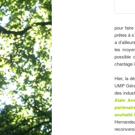
pour faire
prêtes à s’
a d’ailleu
les moyen
possible c
chantage i
Hier, la d
UMP Gérard
des industr
Alain Amé
partenair
souhaité 
Hernandez
reconversio