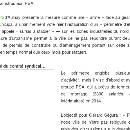
constructeur, PSA.
PS
d’Aulnay présente la mesure comme une « arme » face au géa
nicipal a unanimement voté hier l’instauration d’un « périmètre d
appelé « sursis à statuer » — sur les zones industrielles du nord d
ure d’urbanisme permet à la ville de ne pas répondre durant de
de permis de construire ou d’aménagement portant sur cette z
a en temps normal que deux mois pour statuer).
té du comité syndical…
Le périmètre englobe plusie
d’activité*, mais il vise d’abord et a
groupe PSA, qui a prévu de fermer
de montage (3300 salariés, 
intérimaires) en 2014.
L’objectif pour Gérard Ségura : « 
notre ville de n’être pas reléguée
table des discussions sur le devenir