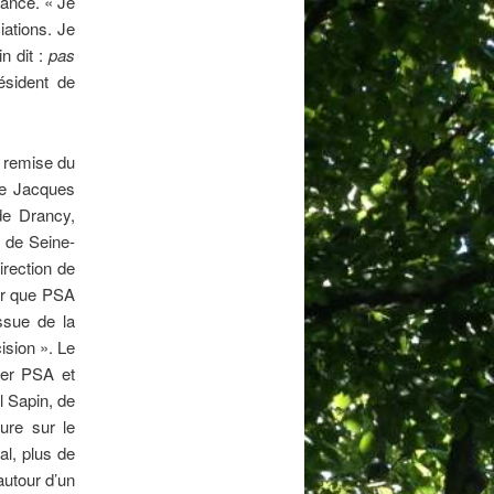
éance. « Je
iations. Je
n dit :
pas
ésident de
a remise du
are Jacques
de Drancy,
s de Seine-
irection de
our que PSA
issue de la
sion ». Le
ier PSA et
l Sapin, de
ure sur le
al, plus de
autour d’un