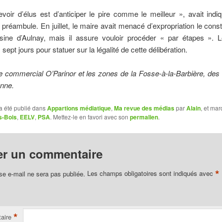
voir d’élus est d’anticiper le pire comme le meilleur », avait ind
préambule. En juillet, le maire avait menacé d’expropriation le constr
’usine d’Aulnay, mais il assure vouloir procéder « par étapes ». L
ept jours pour statuer sur la légalité de cette délibération.
e commercial O’Parinor et les zones de la Fosse-à-la-Barbière, des
enne.
a été publié dans
Appartions médiatique
,
Ma revue des médias
par
Alain
, et ma
s-Bois
,
EELV
,
PSA
. Mettez-le en favori avec son
permalien
.
er un commentaire
*
se e-mail ne sera pas publiée.
Les champs obligatoires sont indiqués avec
*
aire