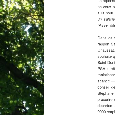
La réponse
ne veux pa
suis pour 
un salari
l’Assemblé
Dans les r
rapport Sa
Chaussat,
souhaite q
Saint-Deni
PSA », rét
maintienne
séance — 
conseil g
Stéphane T
prescrire
départemen
9000 emplo