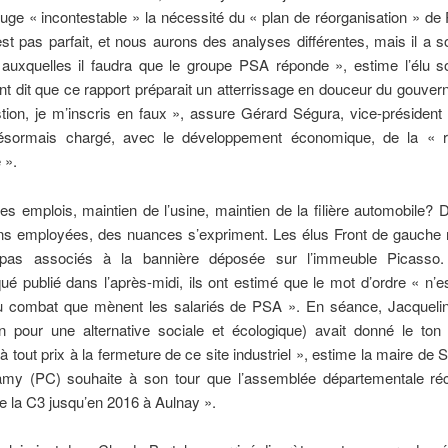
 juge « incontestable » la nécessité du « plan de réorganisation » d
est pas parfait, et nous aurons des analyses différentes, mais il a 
auxquelles il faudra que le groupe PSA réponde », estime l’élu so
nt dit que ce rapport préparait un atterrissage en douceur du gouve
tion, je m’inscris en faux », assure Gérard Ségura, vice-président
ésormais chargé, avec le développement économique, de la « 
 ».
es emplois, maintien de l’usine, maintien de la filière automobile? D
ns employées, des nuances s’expriment. Les élus Front de gauche 
rs pas associés à la bannière déposée sur l’immeuble Picasso
 publié dans l’après-midi, ils ont estimé que le mot d’ordre « n’e
u combat que mènent les salariés de PSA ». En séance, Jacquelin
n pour une alternative sociale et écologique) avait donné le ton 
à tout prix à la fermeture de ce site industriel », estime la maire de 
my (PC) souhaite à son tour que l’assemblée départementale ré
e la C3 jusqu’en 2016 à Aulnay ».