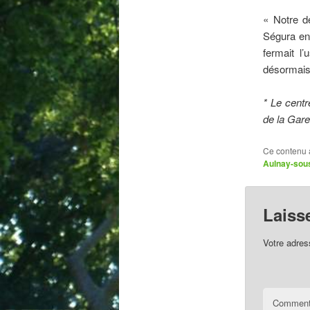
« Notre de
Ségura en 
fermait l
désormais s
* Le centr
de la Gar
Ce contenu 
Aulnay-sou
Laiss
Votre adres
Comment