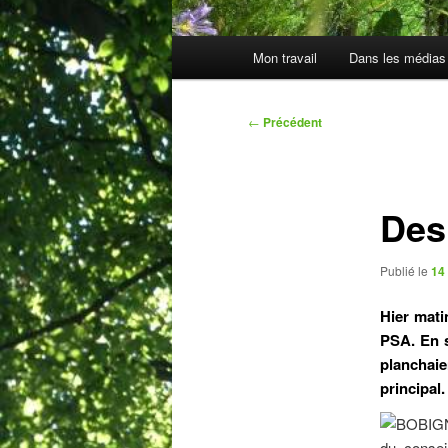
Menu
Mon travail
Dans les médias
principal
Navigation
←
Précédent
des
articles
Des
Publié le
14
Hier mati
PSA. En s
planchaie
principal.