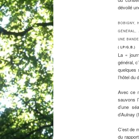
BOBIGNY, 
GÉNÉRAL, 
UNE BANDE
( LP/G.B.)
La « jour
général, c
quelques 
l’hôtel du
Avec ce m
sauvons l’
d’une séa
d’Aulnay 
C’est de m
du rapport