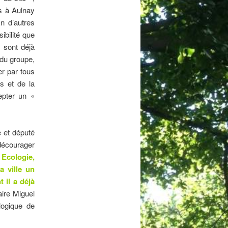
s à Aulnay
n d’autres
ibilité que
s sont déjà
n du groupe,
er par tous
s et de la
cepter un «
e et député
 décourager
 Ecologie,
a ville un
 il a déjà
aire Miguel
logique de