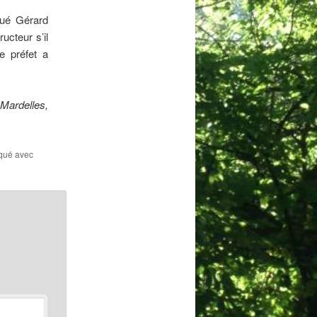
iqué Gérard
ucteur s’il
e préfet a
 Mardelles,
rqué avec