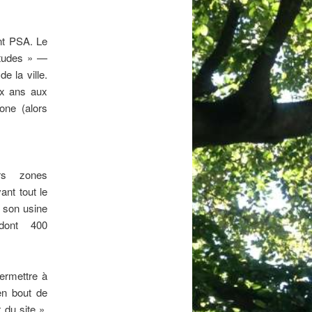
nt PSA. Le
’études » —
e la ville.
ux ans aux
one (alors
urs zones
vant tout le
 son usine
dont 400
Permettre à
 en bout de
 du site »,