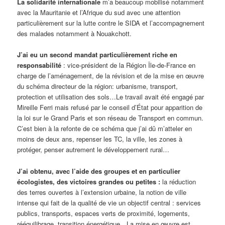
La solidarité internationale
m’a beaucoup mobilisé notamment
avec la Mauritanie et l’Afrique du sud avec une attention
particulièrement sur la lutte contre le SIDA et l’accompagnement
des malades notamment à Nouakchott.
J’ai eu un second mandat particulièrement riche en
responsabilité
: vice-président de la Région Île-de-France en
charge de l’aménagement, de la révision et de la mise en œuvre
du schéma directeur de la région: urbanisme, transport,
protection et utilisation des sols…Le travail avait été engagé par
Mireille Ferri mais refusé par le conseil d’État pour apparition de
la loi sur le Grand Paris et son réseau de Transport en commun.
C’est bien à la refonte de ce schéma que j’ai dû m’atteler en
moins de deux ans, repenser les TC, la ville, les zones à
protéger, penser autrement le développement rural…
J’ai obtenu, avec l’aide des groupes et en particulier
écologistes, des victoires grandes ou petites :
la réduction
des terres ouvertes à l’extension urbaine, la notion de ville
intense qui fait de la qualité de vie un objectif central : services
publics, transports, espaces verts de proximité, logements,
rééquilibrage, transition énergétique…La mise en œuvre est