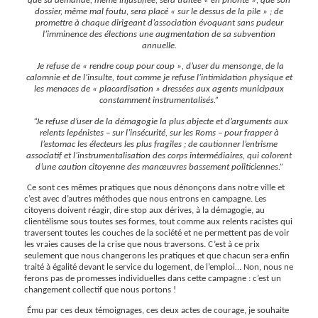
que sa demande, même injustifiée, sera traitée « en priorité », que son
dossier, même mal foutu, sera placé « sur le dessus de la pile » ; de
promettre à chaque dirigeant d’association évoquant sans pudeur
l’imminence des élections une augmentation de sa subvention
annuelle.
Je refuse de « rendre coup pour coup », d’user du mensonge, de la
calomnie et de l’insulte, tout comme je refuse l’intimidation physique et
les menaces de « placardisation » dressées aux agents municipaux
constamment instrumentalisés.”
“Je refuse d’user de la démagogie la plus abjecte et d’arguments aux
relents lepénistes – sur l’insécurité, sur les Roms – pour frapper à
l’estomac les électeurs les plus fragiles ; de cautionner l’entrisme
associatif et l’instrumentalisation des corps intermédiaires, qui colorent
d’une caution citoyenne des manœuvres bassement politiciennes.”
Ce sont ces mêmes pratiques que nous dénonçons dans notre ville et
c’est avec d’autres méthodes que nous entrons en campagne. Les
citoyens doivent réagir, dire stop aux dérives, à la démagogie, au
clientélisme sous toutes ses formes, tout comme aux relents racistes qui
traversent toutes les couches de la société et ne permettent pas de voir
les vraies causes de la crise que nous traversons. C’est à ce prix
seulement que nous changerons les pratiques et que chacun sera enfin
traité à égalité devant le service du logement, de l’emploi… Non, nous ne
ferons pas de promesses individuelles dans cette campagne : c’est un
changement collectif que nous portons !
Ému par ces deux témoignages, ces deux actes de courage, je souhaite