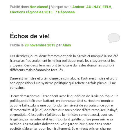
Publié dans
Non classé
|
Marqué avec
Anticor
,
AULNAY
,
EELV
,
Elections régionales 2015
|
7
Réponses
Échos de vie!
Publié le
28 novembre 2013
par
Alain
Ces derniers jours, deux femmes ont pris la parole et marqué la société
française. Pas seulement le milieu politique, mais les citoyennes et les
citoyens. Ces deux femmes ont témoigné dans des domaines a priori
différents mais néanmoins fort liés.
L’une est ministre et a témoigné de sa maladie, l’autre est maire et a dit
son opposition à un système politique qui achète parfois plus qu’il ne
convainc.
Deux démarches qui tranchent avec le quotidien de la vie politique : le
politique doit être un battant, en bonne santé et surtout ne montrer
aucune faille…dans une confondante naïveté de surpuissance voire
d’immortalité. Il (elle!) doit être dur sous peine d’être remplacé, balayé,
stigmatisé… C’est cette réalité que la ministre combat aussi, avec ses
fragilités, sa maladie, et il ‘est important qu’elle puisse poursuivre sa
mission. Les malades doivent pouvoir garder leur place dans notre
société, s’absenter pour leur traitement, être mieux pris en charge,