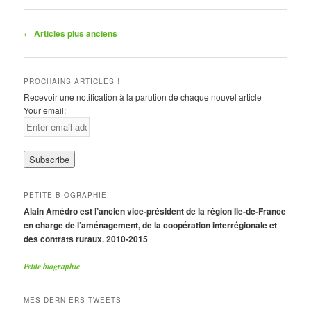
Navigation
←
Articles plus anciens
des
articles
PROCHAINS ARTICLES !
Recevoir une notification à la parution de chaque nouvel article
Your email:
PETITE BIOGRAPHIE
Alain Amédro est l’ancien vice-président de la région Ile-de-France
en charge de l’aménagement, de la coopération interrégionale et
des contrats ruraux. 2010-2015
Petite biographie
MES DERNIERS TWEETS