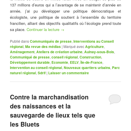
137 millions d’euros qui a l’avantage de se maintenir d’année en
année, j’ai pu développer une politique démocratique et
écologiste, une politique de soutient à l’ensemble du territoire
francilien, alliant des objectifs qualitatifs où l’écologie prend toute
sa place.
Continuer la lecture
→
Publié dans
Communiqués de presse
,
Interventions au Conseil
régional
,
Ma revue des médias
|
Marqué avec
Agriculture
,
Aménagement
,
Ateliers de création urbaine
,
Aulnay-sous-Bois
,
Communiqué de presse
,
conseil régional
,
Construction
,
Développement durable
,
Economie
,
EELV
,
Île-de-France
,
Intervention au conseil régional
,
Nouveaux quartiers urbains
,
Parc
naturel régional
,
Sdrif
|
Laisser un commentaire
Contre la marchandisation
des naissances et la
sauvegarde de lieux tels que
les Bluets