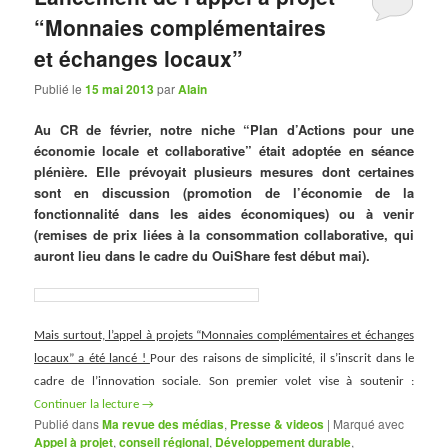
“Monnaies complémentaires
et échanges locaux”
Publié le
15 mai 2013
par
Alain
Au CR de février, notre niche “Plan d’Actions pour une
économie locale et collaborative” était adoptée en séance
plénière. Elle prévoyait plusieurs mesures dont certaines
sont en discussion (promotion de l’économie de la
fonctionnalité dans les aides économiques) ou à venir
(remises de prix liées à la consommation collaborative, qui
auront lieu dans le cadre du OuiShare fest début mai).
Mais surtout, l’appel à projets “Monnaies complémentaires et échanges
locaux” a été lancé !
Pour des raisons de simplicité, il s’inscrit dans le
cadre de l’innovation sociale. Son premier volet vise à soutenir :
Continuer la lecture
→
Publié dans
Ma revue des médias
,
Presse & videos
|
Marqué avec
Appel à projet
,
conseil régional
,
Développement durable
,