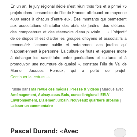
En un an, le jury régional dédié s’est réuni trois fois et a primé 75
projets dans l’ensemble de l’Ile-de-France, attribuant en moyenne
4000 euros à chacun d’entre eux. Des montants qui permettent
aux associations d’installer des abris de jardins, des clôtures,
des composteurs et des réservoirs d’eau pluviale … « L’objectif
de ce dispositif est d’aider les groupes citoyens et associatifs à
reconquérir l’espace public et notamment ces jardins qui
n’appartiennent à personne. La culture de fruits et légumes incite
à échanger les savoir-faire entre générations et cultures et à
promouvoir une nourriture de qualité », constate l’élu du Val de
Marne, Jacques Perreux, qui a porté ce projet.
Continuer la lecture
→
Publié dans
Ma revue des médias
,
Presse & videos
|
Marqué avec
Aménagement
,
Aulnay-sous-Bois
,
conseil régional
,
EELV
,
Environnement
,
Etalement urbain
,
Nouveaux quartiers urbains
|
Laisser un commentaire
Pascal Durand: «Avec