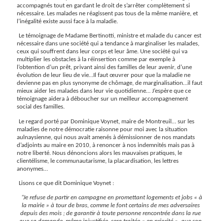
accompagnés tout en gardant le droit de s’arrêter complètement si
nécessaire. Les malades ne réagissent pas tous de la même manière, et
l’inégalité existe aussi face à la maladie.
Le témoignage de Madame Bertinotti, ministre et malade du cancer est
nécessaire dans une société qui a tendance à marginaliser les malades,
ceux qui souffrent dans leur corps et leur âme. Une société qui va
multiplier les obstacles à la réinsertion comme par exemple à
l’obtention d’un prêt, privant ainsi des familles de leur avenir, d’une
évolution de leur lieu de vie…Il faut œuvrer pour que la maladie ne
devienne pas en plus synonyme de chômage, de marginalisation…il faut
mieux aider les malades dans leur vie quotidienne… J’espère que ce
témoignage aidera à déboucher sur un meilleur accompagnement
social des familles.
Le regard porté par Dominique Voynet, maire de Montreuil… sur les
maladies de notre démocratie raisonne pour moi avec la situation
aulnaysienne, qui nous avait amenés à démissionner de nos mandats
d’adjoints au maire en 2010, à renoncer à nos indemnités mais pas à
notre liberté. Nous dénoncions alors les mauvaises pratiques, le
clientélisme, le communautarisme, la placardisation, les lettres
anonymes…
Lisons ce que dit Dominique Voynet :
“Je refuse de partir en campagne en promettant logements et jobs « à
la mairie » à tour de bras, comme le font certains de mes adversaires
depuis des mois ; de garantir à toute personne rencontrée dans la rue