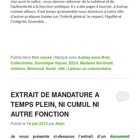
moi aussi le redire : nous devons redonner de la noblesse et de
l’authenticité à la fonction politique. Il y a des pages à tourner, à Aulnay
comme ailleurs. Il est temps qu’ensemble nous donnions à notre ville
d’autres pratiques basées sur l’intérêt général, le respect, l’égalité et
l’intégrité. Ensemble…
Publié dans
Non classé
|
Marqué avec
Aulnay-sous-Bois
,
Collectivités
,
Dominique Voynet
,
EELV
,
Madame Bertinotti
,
ministre
,
Montreuil
,
Santé
,
ville
|
Laisser un commentaire
EXTRAIT DE MANDATURE A
TEMPS PLEIN, NI CUMUL NI
AUTRE FONCTION
Publié le
18 juin 2013
par
Alain
Je vous présente ci-dessous l’extrait d’un
document