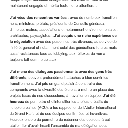
maintenant engagée et mérite toute notre attention…
J’ai vécu des rencontres variées
: avec de nombreux francilien-
ne-s, ministres, préfets, présidents de Conseils généraux,
d’interco, maires, associations et notamment environnementales,
architectes, paysagistes…
J’ai acquis une riche expérience de
la négociation
avec des personnes très diverses, au service de
l’intérêt général et notamment celui des générations futures mais
aussi résistances face au lobbying, aux réflexes du «on a
toujours fait comme cela…»
J’ai mené des dialogues passionnants avec des gens très
différents
, souvent profondément attachés à bien servir les
francilien-ne-s. J’ai pris un grand plaisir à construire des
compromis avec la diversité des élu-e-s, à mettre en place des
projets issus de nos discussions, à travailler en équipe.
J’ai été
heureux
de permettre et d’intensifier les ateliers créatifs de
l’utopie urbaines (ACU), à les rapprocher de l’Atelier international
du Grand Paris et de ses équipes confirmées et inventives.
Heureux encore de permettre de redonner des couleurs à cet
atelier, fier d’avoir inscrit l’ensemble de ma délégation sous