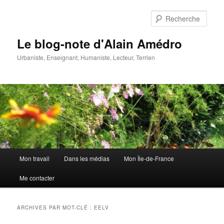
Aller
Aller
au
au
Rech
contenu
contenu
principal
secondaire
Le blog-note d'Alain Amédro
Urbaniste, Enseignant, Humaniste, Lecteur, Terrien
Menu
Mon travail
Dans les médias
Mon Île-de-France
principal
Me contacter
ARCHIVES PAR MOT-CLÉ :
EELV