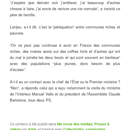
“J’espère que demain soir j’arrêterai, j’ai beaucoup d’autres
choses à faire, j’ai envie de revivre une vie normale”, a insisté ce
père de famille.
L’enjeu, a-t-il dit, c’est la “péréquation” entre communes riches et
pauvres.
“On ne peut pas continuer à avoir en France des communes
riches, des maires assis sur des coffres forts et d’autres qui ont
du mal à joindre les deux bouts et qui sont souvent en banlieue”
avec des populations “plus jeunes, donc besoin de plus
d’écoles”.
A-t-il eu un contact avec le chef de l’État ou le Premier ministre ?
“Non”, a répondu celui qui a reçu notamment la visite du ministre
de l’Intérieur Manuel Valls et du président de l’Assemblée Claude
Bartolone, tous deux PS.
Ce contenu a été publié dans
Ma revue des médias
,
Presse &
videos
par
Alain
, et marqué avec
Collectivités
,
coopération
,