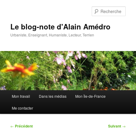
Aller
au
Rech
contenu
principal
Le blog-note d'Alain Amédro
Urbaniste, Enseignant, Humaniste, Lecteur, Terrien
Menu
Mon travail
Dans les médias
Mon Île-de-France
principal
Me contacter
Navigation
←
Précédent
Suivant
→
des