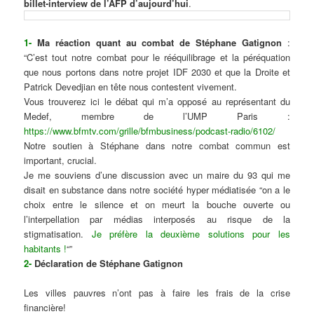
billet-interview de l’AFP d’aujourd’hui
.
1-
Ma réaction quant au combat de Stéphane Gatignon
:
“C’est tout notre combat pour le rééquilibrage et la péréquation
que nous portons dans notre projet IDF 2030 et que la Droite et
Patrick Devedjian en tête nous contestent vivement.
Vous trouverez ici le débat qui m’a opposé au représentant du
Medef, membre de l’UMP Paris :
https://www.bfmtv.com/grille/bfmbusiness/podcast-radio/6102/
Notre soutien à Stéphane dans notre combat commun est
important, crucial.
Je me souviens d’une discussion avec un maire du 93 qui me
disait en substance dans notre société hyper médiatisée “on a le
choix entre le silence et on meurt la bouche ouverte ou
l’interpellation par médias interposés au risque de la
stigmatisation.
Je préfère la deuxième solutions pour les
habitants !
“”
2-
Déclaration de Stéphane Gatignon
Les villes pauvres n’ont pas à faire les frais de la crise
financière!