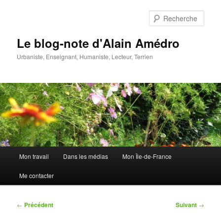
Aller
au
Rech
contenu
principal
Le blog-note d'Alain Amédro
Urbaniste, Enseignant, Humaniste, Lecteur, Terrien
Menu
Mon travail
Dans les médias
Mon Île-de-France
principal
Me contacter
Navigation
←
Précédent
Suivant
→
des