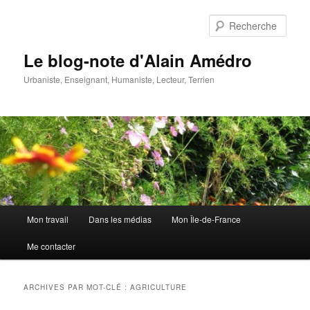
Aller
Aller
au
au
Rech
contenu
contenu
principal
secondaire
Le blog-note d'Alain Amédro
Urbaniste, Enseignant, Humaniste, Lecteur, Terrien
Menu
Mon travail
Dans les médias
Mon Île-de-France
principal
Me contacter
ARCHIVES PAR MOT-CLÉ :
AGRICULTURE