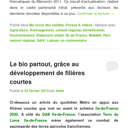
thématiques du Mémento 2011. Ce travail d’actualisation, réalisé
dans le cadre partenarial initial, présente aux lecteurs les
dernières données disponibles à ce jour.
Continuer la lecture
→
Publié dans
Ma revue des médias
,
Presse & videos
|
Marqué avec
Agriculture
,
Aménagement
,
conseil régional
,
Densification
,
Environnement
,
Etalement urbain
,
Île-de-France
,
Mobilité
,
Parc
naturel régional
,
Sdrif
|
Laisser un commentaire
Le bio partout, grâce au
développement de filières
courtes
Publié le
22 février 2013
par
Alain
Ci-dessous un article du quotidien Métro en appui aux
filières courtes que met en avant le schéma
I
le-de-France
2030
. A côté du
GAB Ile-de-France
,
l’association
Terre de
Liens Ile-de-France
mène également ce combat de
sauvegarde des terres agricoles franciliennes.