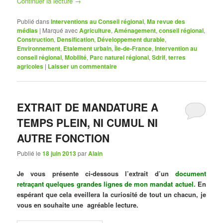
Continuer la lecture
→
Publié dans
Interventions au Conseil régional
,
Ma revue des
médias
|
Marqué avec
Agriculture
,
Aménagement
,
conseil régional
,
Construction
,
Densification
,
Développement durable
,
Environnement
,
Etalement urbain
,
Île-de-France
,
Intervention au
conseil régional
,
Mobilité
,
Parc naturel régional
,
Sdrif
,
terres
agricoles
|
Laisser un commentaire
EXTRAIT DE MANDATURE A
TEMPS PLEIN, NI CUMUL NI
AUTRE FONCTION
Publié le
18 juin 2013
par
Alain
Je vous présente ci-dessous l’extrait d’un
document
retraçant quelques grandes lignes de mon mandat actuel
.
En
espérant que cela eveillera la curiosité de tout un chacun, je
vous en souhaite une agréable lecture.