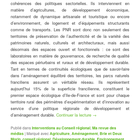
cohérences des politiques sectorielles. Ils interviennent en
matière d’agricultures, de développement économique,
notamment de dynamique artisanale et touristique ou encore
d’environnement, de logement et d’équipements structurants
comme de transports. Les PNR sont donc non seulement des
territoires de préservation de l’authenticité et de la variété des
patrimoines naturels, culturels et architecturaux, mais aussi
désormais des espaces ouvert et fonctionnels : ce sont des
laboratoires en matière de gouvernance, de recherche de qualité
des espaces périurbains et ruraux et de développement durable.
Tant en termes de continuités écologiques que de savoir-faire
dans l’aménagement équilibré des territoires, les parcs naturels
franciliens assurent un véritable réseau. Ils représentent
aujourd’hui 15% de la superficie francilienne, constituent le
premier espace écologique d’Ile-de-France et sont pour chaque
territoire rural des périmètres d’expérimentation et d’innovation au
service d’une politique régionale de développement et
d’aménagement durable.
Continuer la lecture
→
Publié dans
Interventions au Conseil régional
,
Ma revue des
médias
|
Marqué avec
Agriculture
,
Aménagement
,
Brie et Deux
Morin
,
conseil régional
,
Développement durable
,
Environnement
,