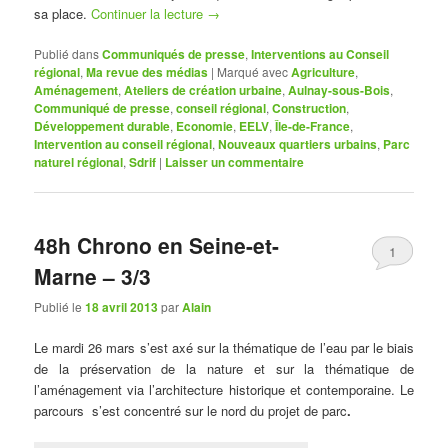
sa place.
Continuer la lecture
→
Publié dans
Communiqués de presse
,
Interventions au Conseil
régional
,
Ma revue des médias
|
Marqué avec
Agriculture
,
Aménagement
,
Ateliers de création urbaine
,
Aulnay-sous-Bois
,
Communiqué de presse
,
conseil régional
,
Construction
,
Développement durable
,
Economie
,
EELV
,
Île-de-France
,
Intervention au conseil régional
,
Nouveaux quartiers urbains
,
Parc
naturel régional
,
Sdrif
|
Laisser un commentaire
48h Chrono en Seine-et-
1
Marne – 3/3
Publié le
18 avril 2013
par
Alain
Le mardi 26 mars s’est axé sur la thématique de l’eau par le biais
de la préservation de la nature et sur la thématique de
l’aménagement via l’architecture historique et contemporaine. Le
parcours s’est concentré sur le nord du projet de parc
.