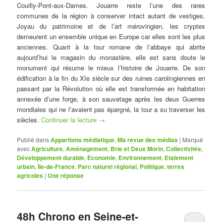
Couilly-Pont-aux-Dames. Jouarre reste l’une des rares
communes de la région à conserver intact autant de vestiges.
Joyau du patrimoine et de l’art mérovingien, les cryptes
demeurent un ensemble unique en Europe car elles sont les plus
anciennes. Quant à la tour romane de l’abbaye qui abrite
aujourd’hui le magasin du monastère, elle est sans doute le
monument qui résume le mieux l’histoire de Jouarre. De son
édification à la fin du XIe siècle sur des ruines carolingiennes en
passant par la Révolution où elle est transformée en habitation
annexée d’une forge, à son sauvetage après les deux Guerres
mondiales qui ne l’avaient pas épargné, la tour a su traverser les
siècles.
Continuer la lecture
→
Publié dans
Appartions médiatique
,
Ma revue des médias
|
Marqué
avec
Agriculture
,
Aménagement
,
Brie et Deux Morin
,
Collectivités
,
Développement durable
,
Economie
,
Environnement
,
Etalement
urbain
,
Île-de-France
,
Parc naturel régional
,
Politique
,
terres
agricoles
|
Une
réponse
48h Chrono en Seine-et-