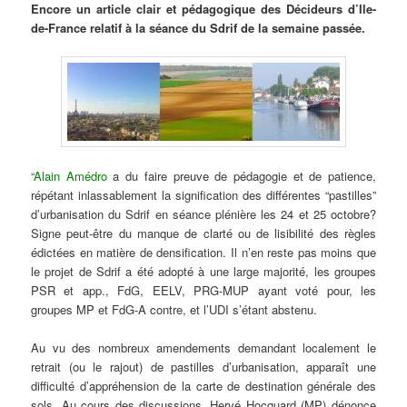
Encore un article clair et pédagogique des Décideurs d’Ile-
de-France relatif à la séance du Sdrif de la semaine passée.
“Alain Amédro
a du faire preuve de pédagogie et de patience,
répétant inlassablement la signification des différentes “pastilles”
d’urbanisation du Sdrif en séance plénière les 24 et 25 octobre?
Signe peut-être du manque de clarté ou de lisibilité des règles
édictées en matière de densification. Il n’en reste pas moins que
le projet de Sdrif a été adopté à une large majorité, les groupes
PSR et app., FdG, EELV, PRG-MUP ayant voté pour, les
groupes MP et FdG-A contre, et l’UDI s’étant abstenu.
Au vu des nombreux amendements demandant localement le
retrait (ou le rajout) de pastilles d’urbanisation, apparaît une
difficulté d’appréhension de la carte de destination générale des
sols. Au cours des discussions, Hervé Hocquard (MP) dénonce