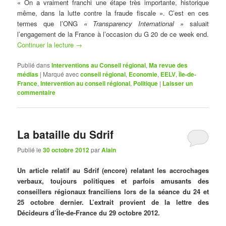
« On a vraiment franchi une étape très importante, historique
même, dans la lutte contre la fraude fiscale ». C’est en ces
termes que l’ONG
« Transparency International »
saluait
l’engagement de la France à l’occasion du G 20 de ce week end.
Continuer la lecture
→
Publié dans
Interventions au Conseil régional
,
Ma revue des
médias
|
Marqué avec
conseil régional
,
Economie
,
EELV
,
Île-de-
France
,
Intervention au conseil régional
,
Politique
|
Laisser un
commentaire
La bataille du Sdrif
Publié le
30 octobre 2012
par
Alain
Un article relatif au Sdrif (encore) relatant les accrochages
verbaux, toujours politiques et parfois amusants des
conseillers régionaux franciliens lors de la séance du 24 et
25 octobre dernier. L’extrait provient de la lettre des
Décideurs d’Île-de-France du 29 octobre 2012.