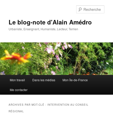
Aller
Aller
au
au
Rech
contenu
contenu
principal
secondaire
Le blog-note d'Alain Amédro
Urbaniste, Enseignant, Humaniste, Lecteur, Terrien
Menu
Mon travail
Dans les médias
Mon Île-de-France
principal
Me contacter
ARCHIVES PAR MOT-CLÉ :
INTERVENTION AU CONSEIL
RÉGIONAL