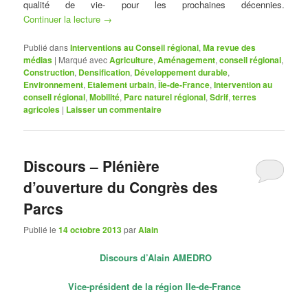
qualité de vie- pour les prochaines décennies.
Continuer la lecture
→
Publié dans
Interventions au Conseil régional
,
Ma revue des
médias
|
Marqué avec
Agriculture
,
Aménagement
,
conseil régional
,
Construction
,
Densification
,
Développement durable
,
Environnement
,
Etalement urbain
,
Île-de-France
,
Intervention au
conseil régional
,
Mobilité
,
Parc naturel régional
,
Sdrif
,
terres
agricoles
|
Laisser un commentaire
Discours – Plénière
d’ouverture du Congrès des
Parcs
Publié le
14 octobre 2013
par
Alain
Discours d’Alain AMEDRO
Vice-président de la région Ile-de-France