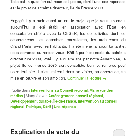
Telle est la question qui nous est posée, dont l’une des réponses
est le projet de schéma directeur, Ile de France 2030.
Engagé il y a maintenant un an, le projet que je vous soumets
aujourd’hui a été établi en association avec l’État, en
concertation étroite avec le CESER, les collectivités dont les
départements, les chambres consulaires, les architectes du
Grand Paris, avec les habitants. Il a été mené tambour battant et
nous sommes au rendez-vous. Bâti à partir du socle du schéma
directeur de 2008, voté il y a quatre ans par notre Assemblée, le
projet Ile de France 2030 sort consolidé, bonifié, renforcé pour
notre territoire. Il s’est raffermi dans sa vision, sa cohérence, sa
mise en œuvre et son ambition.
Continuer la lecture
→
Publié dans
Interventions au Conseil régional
,
Ma revue des
médias
|
Marqué avec
Aménagement
,
conseil régional
,
Développement durable
,
Île-de-France
,
Intervention au conseil
régional
,
Politique
,
Sdrif
|
Une
réponse
Explication de vote du