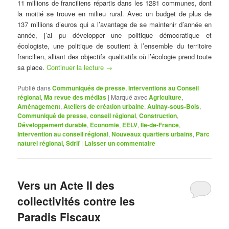
11 millions de franciliens répartis dans les 1281 communes, dont
la moitié se trouve en milieu rural. Avec un budget de plus de
137 millions d’euros qui a l’avantage de se maintenir d’année en
année, j’ai pu développer une politique démocratique et
écologiste, une politique de soutient à l’ensemble du territoire
francilien, alliant des objectifs qualitatifs où l’écologie prend toute
sa place.
Continuer la lecture
→
Publié dans
Communiqués de presse
,
Interventions au Conseil
régional
,
Ma revue des médias
|
Marqué avec
Agriculture
,
Aménagement
,
Ateliers de création urbaine
,
Aulnay-sous-Bois
,
Communiqué de presse
,
conseil régional
,
Construction
,
Développement durable
,
Economie
,
EELV
,
Île-de-France
,
Intervention au conseil régional
,
Nouveaux quartiers urbains
,
Parc
naturel régional
,
Sdrif
|
Laisser un commentaire
Vers un Acte II des
collectivités contre les
Paradis Fiscaux