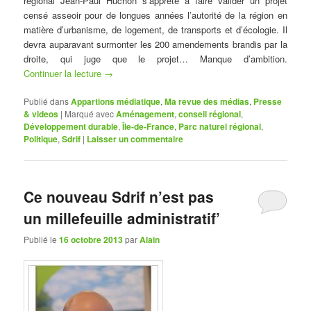
régional Jean-Paul Huchon s’apprête à faire valider un projet
censé asseoir pour de longues années l’autorité de la région en
matière d’urbanisme, de logement, de transports et d’écologie. Il
devra auparavant surmonter les 200 amendements brandis par la
droite, qui juge que le projet… Manque d’ambition.
Continuer la lecture
→
Publié dans
Appartions médiatique
,
Ma revue des médias
,
Presse
& videos
|
Marqué avec
Aménagement
,
conseil régional
,
Développement durable
,
Île-de-France
,
Parc naturel régional
,
Politique
,
Sdrif
|
Laisser un commentaire
Ce nouveau Sdrif n’est pas
un millefeuille administratif’
Publié le
16 octobre 2013
par
Alain