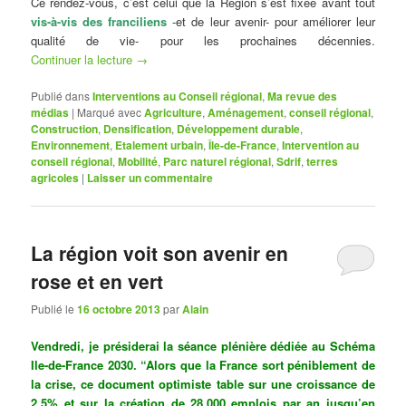
Ce rendez-vous, c’est celui que la Région s’est fixée avant tout
vis-à-vis des franciliens
-et de leur avenir- pour améliorer leur
qualité de vie- pour les prochaines décennies.
Continuer la lecture
→
Publié dans
Interventions au Conseil régional
,
Ma revue des
médias
|
Marqué avec
Agriculture
,
Aménagement
,
conseil régional
,
Construction
,
Densification
,
Développement durable
,
Environnement
,
Etalement urbain
,
Île-de-France
,
Intervention au
conseil régional
,
Mobilité
,
Parc naturel régional
,
Sdrif
,
terres
agricoles
|
Laisser un commentaire
La région voit son avenir en
rose et en vert
Publié le
16 octobre 2013
par
Alain
Vendredi, je présiderai la séance plénière dédiée au Schéma
Ile-de-France 2030. “
Alors que la France sort péniblement de
la crise, ce document optimiste table sur une croissance de
2,5% et sur la création de 28.000 emplois par an jusqu’en