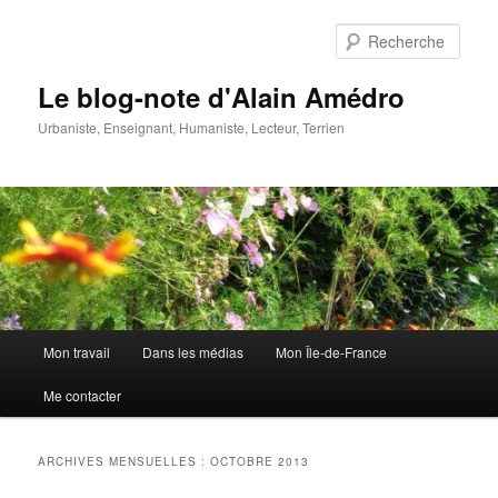
Aller
Aller
au
au
Rech
contenu
contenu
principal
secondaire
Le blog-note d'Alain Amédro
Urbaniste, Enseignant, Humaniste, Lecteur, Terrien
Menu
Mon travail
Dans les médias
Mon Île-de-France
principal
Me contacter
ARCHIVES MENSUELLES :
OCTOBRE 2013