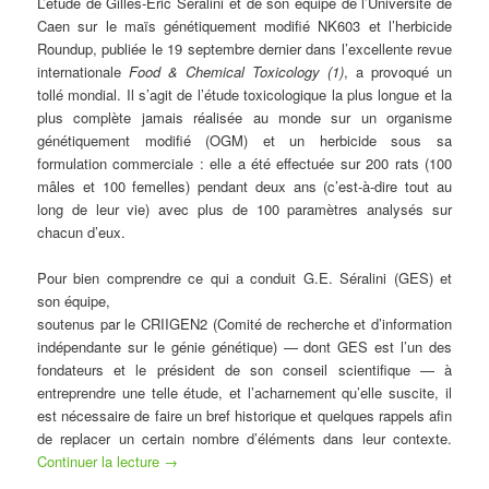
L’étude de Gilles-Eric Séralini et de son équipe de l’Université de
Caen sur le maïs génétiquement modifié NK603 et l’herbicide
Roundup, publiée le 19 septembre dernier dans l’excellente revue
internationale
Food & Chemical Toxicology (1)
, a provoqué un
tollé mondial. Il s’agit de l’étude toxicologique la plus longue et la
plus complète jamais réalisée au monde sur un organisme
génétiquement modifié (OGM) et un herbicide sous sa
formulation commerciale : elle a été effectuée sur 200 rats (100
mâles et 100 femelles) pendant deux ans (c’est-à-dire tout au
long de leur vie) avec plus de 100 paramètres analysés sur
chacun d’eux.
Pour bien comprendre ce qui a conduit G.E. Séralini (GES) et
son équipe,
soutenus par le CRIIGEN2 (Comité de recherche et d’information
indépendante sur le génie génétique) — dont GES est l’un des
fondateurs et le président de son conseil scientifique — à
entreprendre une telle étude, et l’acharnement qu’elle suscite, il
est nécessaire de faire un bref historique et quelques rappels afin
de replacer un certain nombre d’éléments dans leur contexte.
Continuer la lecture
→