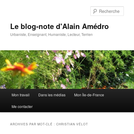
Aller
Aller
au
au
Rech
contenu
contenu
principal
secondaire
Le blog-note d'Alain Amédro
Urbaniste, Enseignant, Humaniste, Lecteur, Terrien
Menu
Mon travail
Dans les médias
Mon Île-de-France
principal
Me contacter
ARCHIVES PAR MOT-CLÉ :
CHRISTIAN VÉLOT