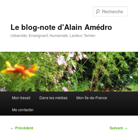
Aller
au
Rech
contenu
principal
Le blog-note d'Alain Amédro
Urbaniste, Enseignant, Humaniste, Lecteur, Terrien
Menu
Mon travail
Dans les médias
Mon Île-de-France
principal
Me contacter
Navigation
←
Précédent
Suivant
→
des