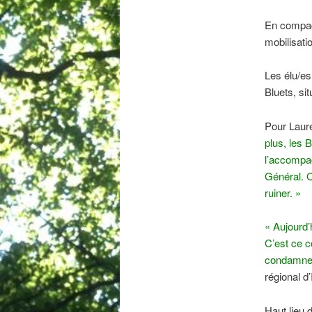
En compagn
mobilisati
Les élu/es
Bluets, si
Pour Laure
plus, les 
l’accompag
Général. C
ruiner. »
« Aujourd
C’est ce co
condamner
régional d
Haut lieu 