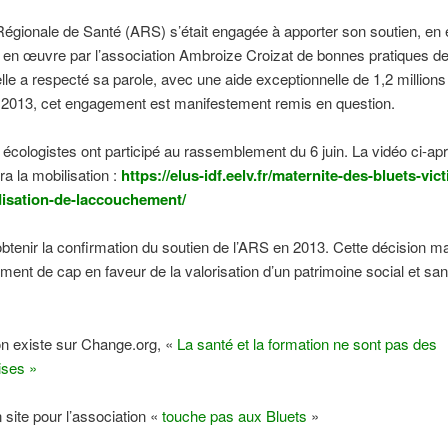
égionale de Santé (ARS) s’était engagée à apporter son soutien, en
 en œuvre par l’association Ambroize Croizat de bonnes pratiques de
lle a respecté sa parole, avec une aide exceptionnelle de 1,2 millions
 2013, cet engagement est manifestement remis en question.
 écologistes ont participé au rassemblement du 6 juin. La vidéo ci-ap
 la mobilisation :
https://elus-idf.eelv.fr/maternite-des-bluets-vic
isation-de-laccouchement/
 obtenir la confirmation du soutien de l’ARS en 2013. Cette décision m
ent de cap en faveur de la valorisation d’un patrimoine social et sani
on existe sur Change.org, «
La santé et la formation ne sont pas des
ises
»
n site pour l’association «
touche pas aux Bluets
»