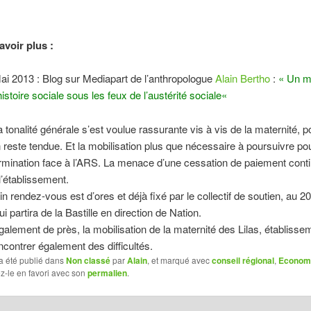
avoir plus :
ai 2013 : Blog sur Mediapart de l’anthropologue
Alain Bertho
:
«
Un m
histoire sociale sous les feux de l’austérité sociale
«
 tonalité générale s’est voulue rassurante vis à vis de la maternité, p
on reste tendue. Et la mobilisation plus que nécessaire à poursuivre p
rmination face à l’ARS. La menace d’une cessation de paiement cont
l’établissement.
n rendez-vous est d’ores et déjà fixé par le collectif de soutien, au 20
ui partira de la Bastille en direction de Nation.
galement de près, la mobilisation de la maternité des Lilas, établisse
contrer également des difficultés.
a été publié dans
Non classé
par
Alain
, et marqué avec
conseil régional
,
Econom
ez-le en favori avec son
permalien
.