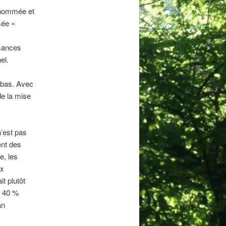
enommée et
sée «
ssances
el.
 bas. Avec
de la mise
n’est pas
ent des
e, les
ux
t plutôt
n 40 %
an