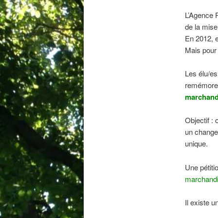
L’Agence R
de la mise
En 2012, e
Mais pour
Les élu/es
remémorera
marchand
Objectif :
un changem
unique.
Une pétiti
marchand
Il existe u