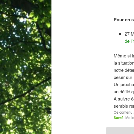
Pour en s
27 M
de l’
Même si la
la situati
notre déte
peser sur 
Un prochai
un défilé q
A suivre é
semble ren
Ce contenu 
Santé
. Mett