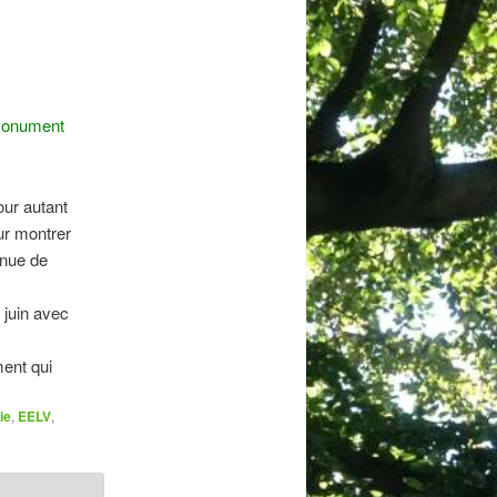
onument
our autant
our montrer
inue de
 juin avec
ment qui
ie
,
EELV
,