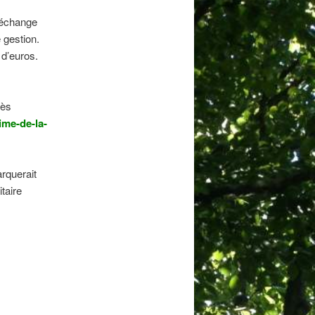
 échange
 gestion.
 d’euros.
rès
time-de-la-
arquerait
taire