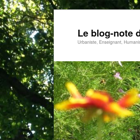
Aller
au
contenu
Le blog-note 
principal
Urbaniste, Enseignant, Humanis