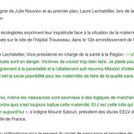
ie de Julie Nouvion et au premier plan, Laure Lechatellier, lors de la
on
 écologistes expriment leur inquiétude face à la situation de la matern
tuée sur le site de l’hôpital Trousseau, dans le 12e arrondissement de 
 Lechatellier, Vice-présidente en charge de la santé à la Région :
« U
Bluets sont en danger. Victimes de vouloir trop bien faire. Je plaide po
nement à la parentalité et à l’allaitement soit reconnu Mission d’Intér
’est la seule possibilité pour les maternités de faire de la qualité sans
’hui, même les naissances sont soumises à des logiques de marchand
ntre quoi s’est toujours battue cette maternité. Et c’est cette lutte qui l
 aujourd’hui »
, s’indigne Mounir Satouri, président des élu/es EELV 
’Ile-de-France.
du militantisme pour le respect du projet de naissance et pionnière de