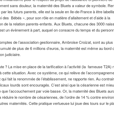
ement sans douleur, la maternité des Bluets a valeur de symbole. R
 par les futurs parents, elle est la seule en Ile-de-France à être labelli
i des Bébés », pour son rôle en matière d’allaitement et d’aide à la
on de la relation parents-enfants. Aux Bluets, chacune des 3000 nai
est un évènement à part, auquel on consacre du temps et du personn
omptes de l’association gestionnaire, Ambroise Croizat, sont au plus
 cumulé de plus de 6 millions d’euros, la maternité est même au bord 
ion judiciaire.
ute ? La mise en place de la tarification à l’activité (la fameuse T2A) 
à cette situation. Avec ce système, ce qui relève de l’accompagnem
t qui fait la renommée de l’établissement, ne rapporte rien. Au contrair
caux lourds sont encouragés. C’est ainsi que la césarienne est mie
que l’accouchement par voie basse. Or, la maternité des Bluets aurai
 réduire le nombre de césariennes, de l’ordre de 14 % contre enviro
utres maternités. Cette pratique vertueuse lui joue des tours sur le pl