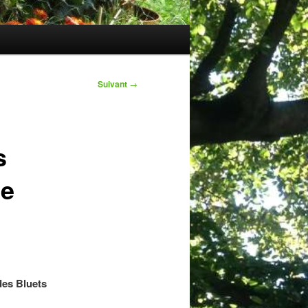
Suivant
→
s
de
des Bluets