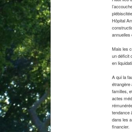
l’accouch
plébiscitée
Hôpital Am
constructi
annuelles 
Mais les c
un déficit
en liquidat
A qui la fa
étrangère 
familles, e
actes médi
rémunérée 
tendance à
dans les a
financier.