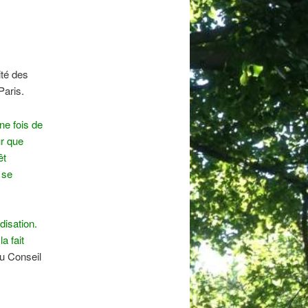
ité des
Paris.
ne fois de
ur que
êt
 se
isation.
a fait
du Conseil