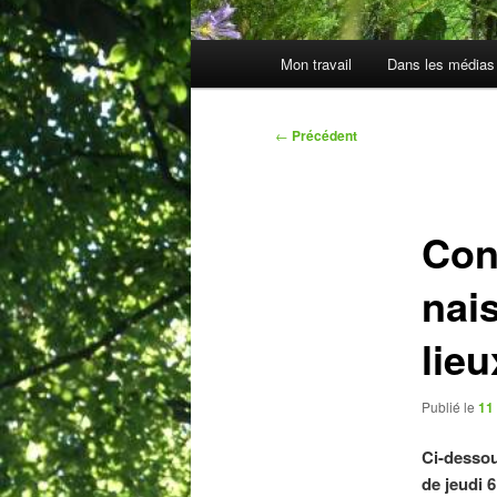
Menu
Mon travail
Dans les médias
principal
Navigation
←
Précédent
des
articles
Con
nai
lieu
Publié le
11 
Ci-dessou
de jeudi 6