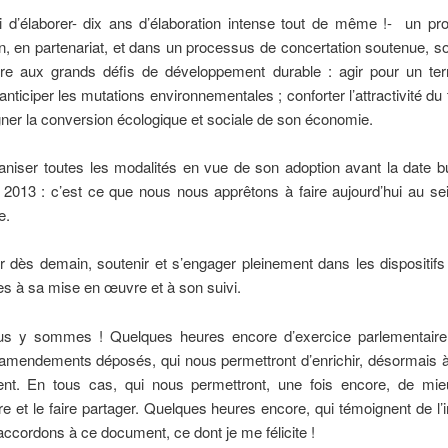
gi d’élaborer- dix ans d’élaboration intense tout de même !- un pro
n, en partenariat, et dans un processus de concertation soutenue, 
re aux grands défis de développement durable : agir pour un terri
 anticiper les mutations environnementales ; conforter l’attractivité du t
er la conversion écologique et sociale de son économie.
aniser toutes les modalités en vue de son adoption avant la date b
2013 : c’est ce que nous nous apprêtons à faire aujourd’hui au sei
e.
r dès demain, soutenir et s’engager pleinement dans les dispositifs
s à sa mise en œuvre et à son suivi.
us y sommes ! Quelques heures encore d’exercice parlementair
amendements déposés, qui nous permettront d’enrichir, désormais à
nt. En tous cas, qui nous permettront, une fois encore, de mieu
 et le faire partager. Quelques heures encore, qui témoignent de l
ccordons à ce document, ce dont je me félicite !