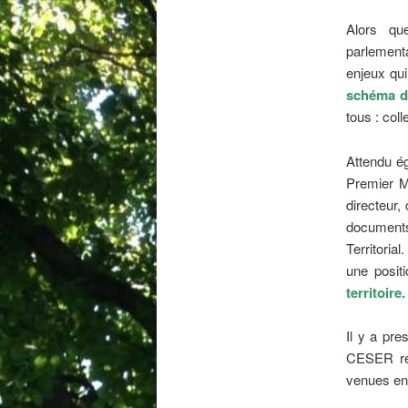
Alors qu
parlementa
enjeux qu
schéma di
tous : coll
Attendu ég
Premier Mi
directeur,
documents
Territoria
une posit
territoire.
Il y a pre
CESER ren
venues enr