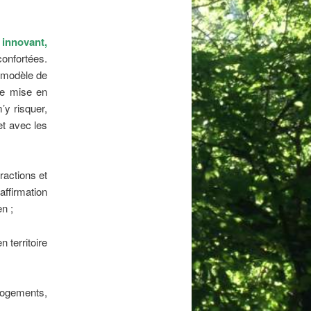
innovant,
onfortées.
: modèle de
 de mise en
’y risquer,
et avec les
eractions et
’affirmation
n ;
 territoire
logements,