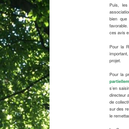
Puis, le
associatio
bien que 
favorable.
ces avis e
Pour la R
important,
projet.
Pour la p
partielle
s’en saisi
directeur 
de collect
sur des re
le remetta