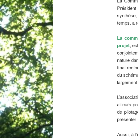
La Commis
Président
synthèse, 
temps, a r
La commi
projet
, es
conjointem
nature da
final renf
du schéma 
largement 
L’associa
ailleurs p
de pilota
présenter l
Aussi, à l