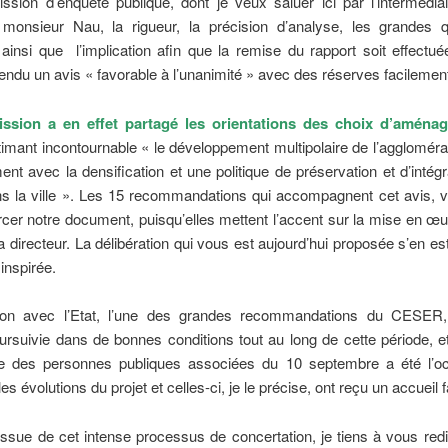
sion d’enquête publique, dont je veux saluer ici par l’intermédia
 monsieur Nau, la rigueur, la précision d’analyse, les grandes q
ainsi que l’implication afin que la remise du rapport soit effectu
endu un avis « favorable à l’unanimité » avec des réserves facilement
ssion a en effet partagé les orientations des choix d’aména
timant incontournable « le développement multipolaire de l’agglomér
ent avec la densification et une politique de préservation et d’intégr
ns la ville ». Les 15 recommandations qui accompagnent cet avis, v
orcer notre document, puisqu’elles mettent l’accent sur la mise en
directeur. La délibération qui vous est aujourd’hui proposée s’en est
inspirée.
tion avec l’Etat, l’une des grandes recommandations du CESER,
oursuivie dans de bonnes conditions tout au long de cette période, e
ge des personnes publiques associées du 10 septembre a été l’o
es évolutions du projet et celles-ci, je le précise, ont reçu un accueil 
’issue de cet intense processus de concertation, je tiens à vous re