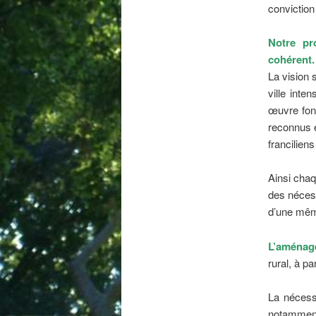
conviction
Notre pr
cohérent.
La vision 
ville inte
œuvre fond
reconnus e
francilien
Ainsi chaqu
des nécessa
d’une même
L’aménage
rural, à pa
La nécess
notamment 