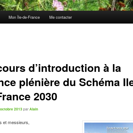
Mon Île-de-France
Me contacter
ours d’introduction à la
nce plénière du Schéma Il
France 2030
 octobre 2013
par
Alain
 et messieurs,