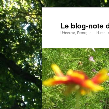
Aller
au
contenu
Le blog-note 
principal
Urbaniste, Enseignant, Humanis