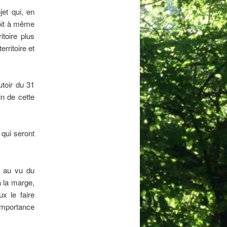
jet qui, en
soit à même
toire plus
erritoire et
utoir du 31
n de cette
 qui seront
e au vu du
 la marge,
x le faire
’importance