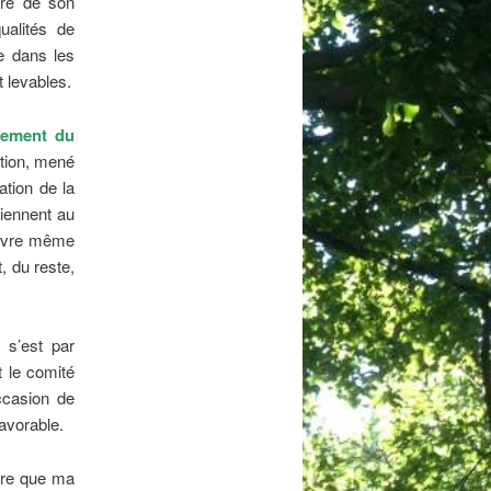
ire de son
ualités de
ée dans les
 levables.
gement du
ation, mené
ation de la
iennent au
 œuvre même
, du reste,
 s’est par
t le comité
ccasion de
favorable.
dire que ma