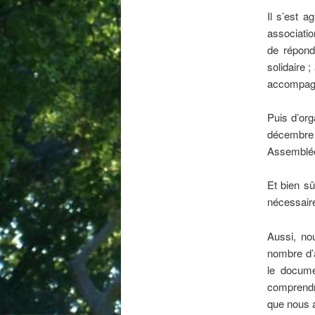
Il s’est a
associatio
de répond
solidaire ;
accompagn
Puis d’org
décembre 
Assemblé
Et bien sû
nécessaire
Aussi, no
nombre d’
le docume
comprendre
que nous a