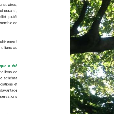
sulaires,
et ceux-ci,
ité plutôt
ensemble de
ulièrement
nciliens au
ique a été
ciliens de
, le schéma
ciations et
é davantage
bservations