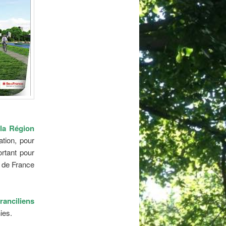
la Région
ation, pour
rtant pour
e de France
franciliens
ies.