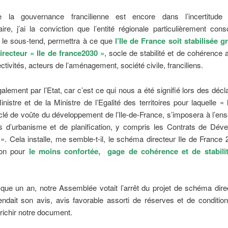
e la gouvernance francilienne est encore dans l’incertitude
ire, j’ai la conviction que l’entité régionale particulièrement con
i le sous-tend, permettra à ce que
l’Ile de France soit stabilisée 
recteur « Ile de france2030 »
, socle de stabilité et de cohérence 
ectivités, acteurs de l’aménagement, société civile, franciliens.
alement par l’Etat, car c’est ce qui nous a été signifié lors des décl
nistre et de la Ministre de l’Egalité des territoires pour laquelle 
 clé de voûte du développement de l’Ile-de-France, s’imposera à l’e
 d’urbanisme et de planification, y compris les Contrats de Dév
l. ». Cela installe, me semble-t-il, le schéma directeur Ile de France
ion pour
le moins confortée, gage de cohérence et de stabili
sque un an, notre Assemblée votait l’arrêt du projet de schéma direc
dait son avis, avis favorable assorti de réserves et de condition
ichir notre document.