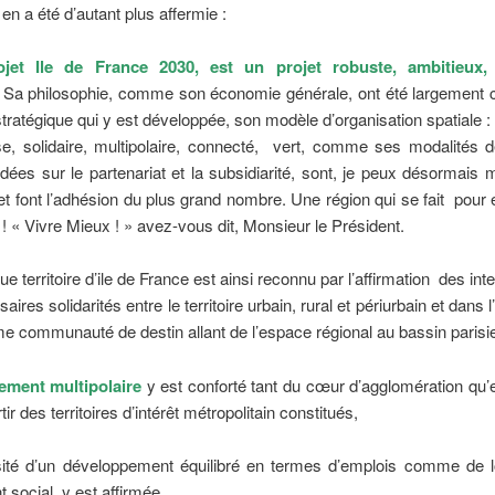
 en a été d’autant plus affermie :
ojet Ile de France 2030, est un projet robuste, ambitieux, 
Sa philosophie, comme son économie générale, ont été largement c
stratégique qui y est développée, son modèle d’organisation spatiale 
nse, solidaire, multipolaire, connecté, vert, comme ses modalités
ées sur le partenariat et la subsidiarité, sont, je peux désormais m
t font l’adhésion du plus grand nombre. Une région qui se fait pour 
s ! « Vivre Mieux ! » avez-vous dit, Monsieur le Président.
e territoire d’ile de France est ainsi reconnu par l’affirmation des int
ires solidarités entre le territoire urbain, rural et périurbain et dans l
 communauté de destin allant de l’espace régional au bassin parisie
ment multipolaire
y est conforté tant du cœur d’agglomération qu’en
rtir des territoires d’intérêt métropolitain constitués,
ité d’un développement équilibré en termes d’emplois comme de 
social, y est affirmée.