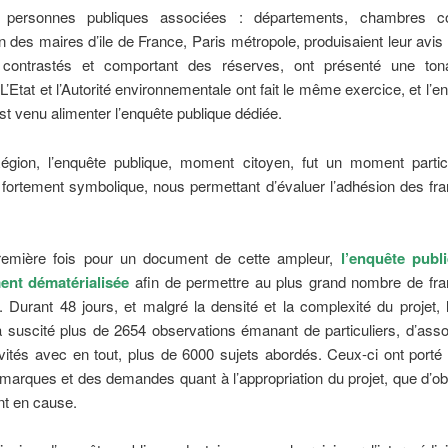
s personnes publiques associées : départements, chambres con
n des maires d’ile de France, Paris métropole, produisaient leur avis 
contrastés et comportant des réserves, ont présenté une tonal
 L’Etat et l’Autorité environnementale ont fait le même exercice, et l’
st venu alimenter l’enquête publique dédiée.
égion, l’enquête publique, moment citoyen, fut un moment partic
 fortement symbolique, nous permettant d’évaluer l’adhésion des fra
remière fois pour un document de cette ampleur,
l’enquête publ
ment dématérialisée
afin de permettre au plus grand nombre de fran
r. Durant 48 jours, et malgré la densité et la complexité du projet
a suscité plus de 2654 observations émanant de particuliers, d’asso
ivités avec en tout, plus de 6000 sujets abordés. Ceux-ci ont port
marques et des demandes quant à l’appropriation du projet, que d’o
nt en cause.