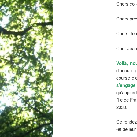
Chers col
Chers prés
Chers Jea
Cher Jean
Voilà, n
d’aucun p
course d’
s’engag
qu’aujour
l’Ile de F
2030.
Ce rendez-
-et de leu