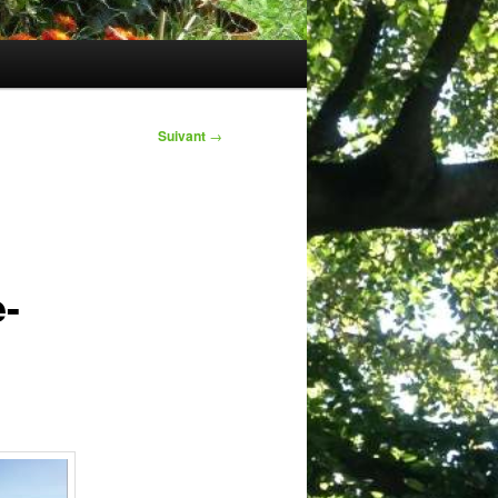
Suivant
→
e-