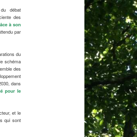
 du débat
sciente des
grâce à son
attendu par
arations du
« le schéma
nsemble des
eloppement
 2030, dans
té pour le
teur, et le
s qui sont