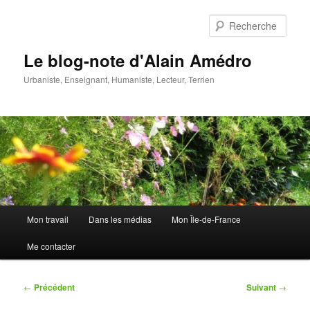
Aller
au
Rech
contenu
principal
Le blog-note d'Alain Amédro
Urbaniste, Enseignant, Humaniste, Lecteur, Terrien
Menu
Mon travail
Dans les médias
Mon Île-de-France
principal
Me contacter
Navigation
←
Précédent
Suivant
→
des