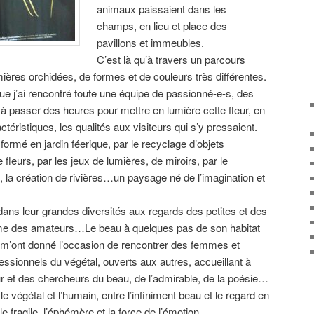
animaux paissaient dans les
champs, en lieu et place des
pavillons et immeubles.
C’est là qu’à travers un parcours
emières orchidées, de formes et de couleurs très différentes.
ue j’ai rencontré toute une équipe de passionné-e-s, des
passer des heures pour mettre en lumière cette fleur, en
téristiques, les qualités aux visiteurs qui s’y pressaient.
ormé en jardin féerique, par le recyclage d’objets
fleurs, par les jeux de lumières, de miroirs, par le
 la création de rivières…un paysage né de l’imagination et
 dans leur grandes diversités aux regards des petites et des
me des amateurs…Le beau à quelques pas de son habitat
 m’ont donné l’occasion de rencontrer des femmes et
sionnels du végétal, ouverts aux autres, accueillant à
fleur et des chercheurs du beau, de l’admirable, de la poésie…
e végétal et l’humain, entre l’infiniment beau et le regard en
e fragile, l’éphémère et la force de l’émotion…