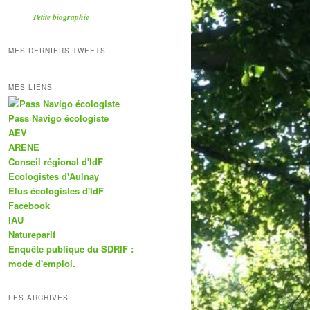
Petite biographie
MES DERNIERS TWEETS
MES LIENS
Pass Navigo écologiste
AEV
ARENE
Conseil régional d'IdF
Ecologistes d'Aulnay
Elus écologistes d'IdF
Facebook
IAU
Natureparif
Enquête publique du SDRIF :
mode d'emploi.
LES ARCHIVES