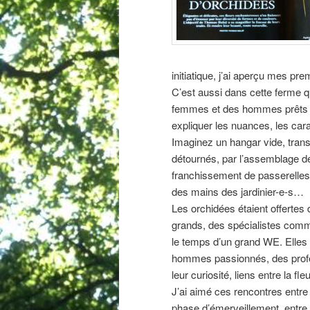
initiatique, j’ai aperçu mes pr
C’est aussi dans cette ferme q
femmes et des hommes prêts à 
expliquer les nuances, les carac
Imaginez un hangar vide, transf
détournés, par l’assemblage de 
franchissement de passerelles,
des mains des jardinier-e-s…
Les orchidées étaient offertes
grands, des spécialistes com
le temps d’un grand WE. Elles
hommes passionnés, des profes
leur curiosité, liens entre la 
J’ai aimé ces rencontres entre l
phase d’émerveillement, entre l