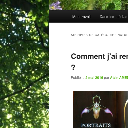
Menu
Mon travail
Dans les médias
principal
ARCHIVES DE CATÉGORIE :
NATU
Comment j’ai re
?
Publié le
2 mai 2016
par
Alain AM