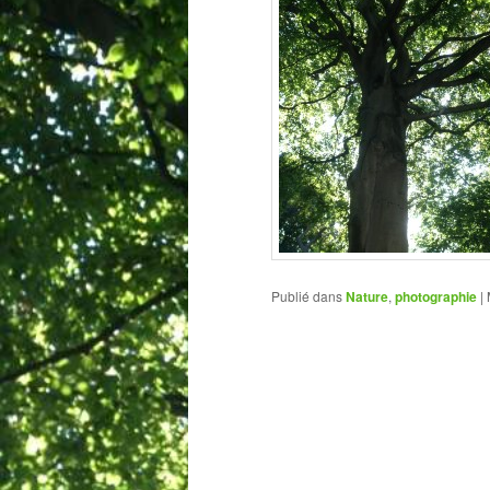
Publié dans
Nature
,
photographie
|