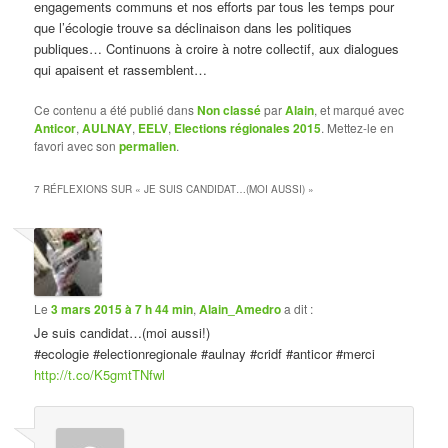
engagements communs et nos efforts par tous les temps pour
que l’écologie trouve sa déclinaison dans les politiques
publiques… Continuons à croire à notre collectif, aux dialogues
qui apaisent et rassemblent…
Ce contenu a été publié dans
Non classé
par
Alain
, et marqué avec
Anticor
,
AULNAY
,
EELV
,
Elections régionales 2015
. Mettez-le en
favori avec son
permalien
.
7 RÉFLEXIONS SUR «
JE SUIS CANDIDAT…(MOI AUSSI)
»
Le
3 mars 2015 à 7 h 44 min
,
Alain_Amedro
a dit :
Je suis candidat…(moi aussi!)
#ecologie #electionregionale #aulnay #cridf #anticor #merci
http://t.co/K5gmtTNfwl