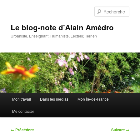
Aller
au
Rech
contenu
principal
Le blog-note d'Alain Amédro
Urbaniste, Enseignant, Humaniste, Lecteur, Terrien
Menu
Mon travail
Dans les médias
Mon Île-de-France
principal
Me contacter
Navigation
←
Précédent
Suivant
→
des