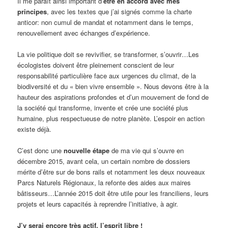
Il me paraît ainsi important d’
être en accord avec mes
principes
, avec les textes que j’ai signés comme la charte
anticor: non cumul de mandat et notamment dans le temps,
renouvellement avec échanges d’expérience.
La vie politique doit se revivifier, se transformer, s’ouvrir…Les
écologistes doivent être pleinement conscient de leur
responsabilité particulière face aux urgences du climat, de la
biodiversité et du « bien vivre ensemble ». Nous devons être à la
hauteur des aspirations profondes et d’un mouvement de fond de
la société qui transforme, invente et crée une société plus
humaine, plus respectueuse de notre planète. L’espoir en action
existe déjà.
C’est donc une
nouvelle étape
de ma vie qui s’ouvre en
décembre 2015, avant cela, un certain nombre de dossiers
mérite d’être sur de bons rails et notamment les deux nouveaux
Parcs Naturels Régionaux, la refonte des aides aux maires
bâtisseurs…L’année 2015 doit être utile pour les franciliens, leurs
projets et leurs capacités à reprendre l’initiative, à agir.
J’y serai encore très actif, l’esprit libre !