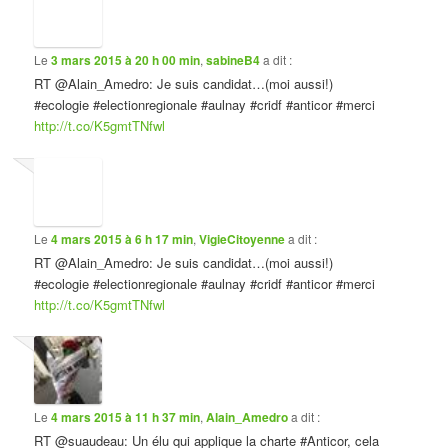
Le
3 mars 2015 à 20 h 00 min
,
sabineB4
a dit :
RT @Alain_Amedro: Je suis candidat…(moi aussi!)
#ecologie #electionregionale #aulnay #cridf #anticor #merci
http://t.co/K5gmtTNfwl
Le
4 mars 2015 à 6 h 17 min
,
VigieCitoyenne
a dit :
RT @Alain_Amedro: Je suis candidat…(moi aussi!)
#ecologie #electionregionale #aulnay #cridf #anticor #merci
http://t.co/K5gmtTNfwl
Le
4 mars 2015 à 11 h 37 min
,
Alain_Amedro
a dit :
RT @suaudeau: Un élu qui applique la charte #Anticor, cela