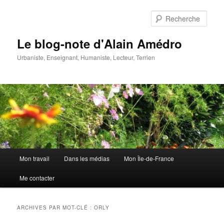
Aller
Aller
au
au
Rech
contenu
contenu
principal
secondaire
Le blog-note d'Alain Amédro
Urbaniste, Enseignant, Humaniste, Lecteur, Terrien
Menu
Mon travail
Dans les médias
Mon Île-de-France
principal
Me contacter
ARCHIVES PAR MOT-CLÉ :
ORLY