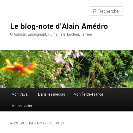
Aller
Aller
au
au
Rech
contenu
contenu
principal
secondaire
Le blog-note d'Alain Amédro
Urbaniste, Enseignant, Humaniste, Lecteur, Terrien
Menu
Mon travail
Dans les médias
Mon Île-de-France
principal
Me contacter
ARCHIVES PAR MOT-CLÉ :
VOEU