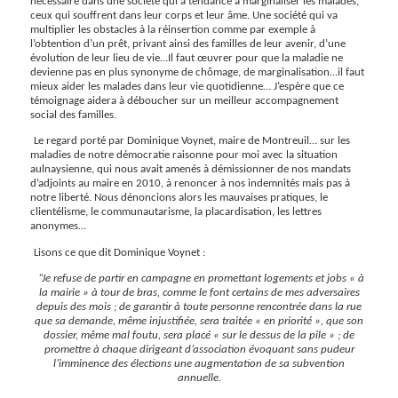
nécessaire dans une société qui a tendance à marginaliser les malades,
ceux qui souffrent dans leur corps et leur âme. Une société qui va
multiplier les obstacles à la réinsertion comme par exemple à
l’obtention d’un prêt, privant ainsi des familles de leur avenir, d’une
évolution de leur lieu de vie…Il faut œuvrer pour que la maladie ne
devienne pas en plus synonyme de chômage, de marginalisation…il faut
mieux aider les malades dans leur vie quotidienne… J’espère que ce
témoignage aidera à déboucher sur un meilleur accompagnement
social des familles.
Le regard porté par Dominique Voynet, maire de Montreuil… sur les
maladies de notre démocratie raisonne pour moi avec la situation
aulnaysienne, qui nous avait amenés à démissionner de nos mandats
d’adjoints au maire en 2010, à renoncer à nos indemnités mais pas à
notre liberté. Nous dénoncions alors les mauvaises pratiques, le
clientélisme, le communautarisme, la placardisation, les lettres
anonymes…
Lisons ce que dit Dominique Voynet :
“Je refuse de partir en campagne en promettant logements et jobs « à
la mairie » à tour de bras, comme le font certains de mes adversaires
depuis des mois ; de garantir à toute personne rencontrée dans la rue
que sa demande, même injustifiée, sera traitée « en priorité », que son
dossier, même mal foutu, sera placé « sur le dessus de la pile » ; de
promettre à chaque dirigeant d’association évoquant sans pudeur
l’imminence des élections une augmentation de sa subvention
annuelle.