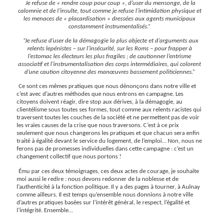
Je refuse de « rendre coup pour coup », d’user du mensonge, de la
calomnie et de l’insulte, tout comme je refuse l’intimidation physique et
les menaces de « placardisation » dressées aux agents municipaux
constamment instrumentalisés.”
“Je refuse d’user de la démagogie la plus abjecte et d’arguments aux
relents lepénistes – sur l’insécurité, sur les Roms – pour frapper à
l’estomac les électeurs les plus fragiles ; de cautionner l’entrisme
associatif et l’instrumentalisation des corps intermédiaires, qui colorent
d’une caution citoyenne des manœuvres bassement politiciennes.”
Ce sont ces mêmes pratiques que nous dénonçons dans notre ville et
c’est avec d’autres méthodes que nous entrons en campagne. Les
citoyens doivent réagir, dire stop aux dérives, à la démagogie, au
clientélisme sous toutes ses formes, tout comme aux relents racistes qui
traversent toutes les couches de la société et ne permettent pas de voir
les vraies causes de la crise que nous traversons. C’est à ce prix
seulement que nous changerons les pratiques et que chacun sera enfin
traité à égalité devant le service du logement, de l’emploi… Non, nous ne
ferons pas de promesses individuelles dans cette campagne : c’est un
changement collectif que nous portons !
Ému par ces deux témoignages, ces deux actes de courage, je souhaite
moi aussi le redire : nous devons redonner de la noblesse et de
l’authenticité à la fonction politique. Il y a des pages à tourner, à Aulnay
comme ailleurs. Il est temps qu’ensemble nous donnions à notre ville
d’autres pratiques basées sur l’intérêt général, le respect, l’égalité et
l’intégrité. Ensemble…