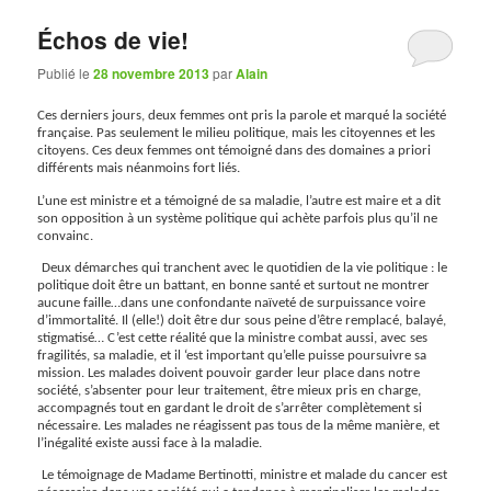
Échos de vie!
Publié le
28 novembre 2013
par
Alain
Ces derniers jours, deux femmes ont pris la parole et marqué la société
française. Pas seulement le milieu politique, mais les citoyennes et les
citoyens. Ces deux femmes ont témoigné dans des domaines a priori
différents mais néanmoins fort liés.
L’une est ministre et a témoigné de sa maladie, l’autre est maire et a dit
son opposition à un système politique qui achète parfois plus qu’il ne
convainc.
Deux démarches qui tranchent avec le quotidien de la vie politique : le
politique doit être un battant, en bonne santé et surtout ne montrer
aucune faille…dans une confondante naïveté de surpuissance voire
d’immortalité. Il (elle!) doit être dur sous peine d’être remplacé, balayé,
stigmatisé… C’est cette réalité que la ministre combat aussi, avec ses
fragilités, sa maladie, et il ‘est important qu’elle puisse poursuivre sa
mission. Les malades doivent pouvoir garder leur place dans notre
société, s’absenter pour leur traitement, être mieux pris en charge,
accompagnés tout en gardant le droit de s’arrêter complètement si
nécessaire. Les malades ne réagissent pas tous de la même manière, et
l’inégalité existe aussi face à la maladie.
Le témoignage de Madame Bertinotti, ministre et malade du cancer est