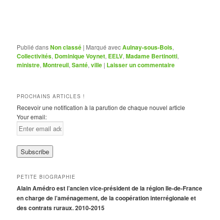
Publié dans
Non classé
|
Marqué avec
Aulnay-sous-Bois
,
Collectivités
,
Dominique Voynet
,
EELV
,
Madame Bertinotti
,
ministre
,
Montreuil
,
Santé
,
ville
|
Laisser un commentaire
PROCHAINS ARTICLES !
Recevoir une notification à la parution de chaque nouvel article
Your email:
PETITE BIOGRAPHIE
Alain Amédro est l’ancien vice-président de la région Ile-de-France
en charge de l’aménagement, de la coopération interrégionale et
des contrats ruraux. 2010-2015