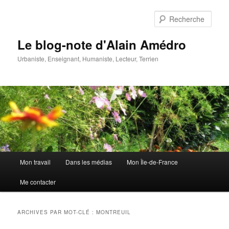
Aller
Aller
au
au
Rech
contenu
contenu
principal
secondaire
Le blog-note d'Alain Amédro
Urbaniste, Enseignant, Humaniste, Lecteur, Terrien
Menu
Mon travail
Dans les médias
Mon Île-de-France
principal
Me contacter
ARCHIVES PAR MOT-CLÉ :
MONTREUIL