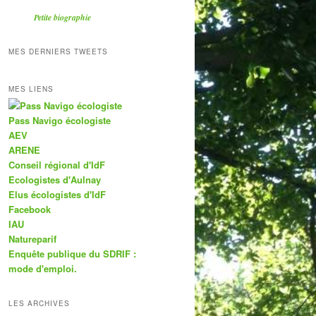
Petite biographie
MES DERNIERS TWEETS
MES LIENS
Pass Navigo écologiste
AEV
ARENE
Conseil régional d'IdF
Ecologistes d'Aulnay
Elus écologistes d'IdF
Facebook
IAU
Natureparif
Enquête publique du SDRIF :
mode d'emploi.
LES ARCHIVES