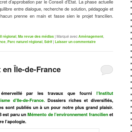
ret d’approbation par le Conseil d’État. La phase actuelle
uilibre entre dialogue, recherche de solution, pédagogie et
cun prenne en main et fasse sien le projet francilien.
l régional
,
Ma revue des médias
|
Marqué avec
Aménagement
,
ance
,
Parc naturel régional
,
Sdrif
|
Laisser un commentaire
 en Île-de-France
 émerveillé par les travaux que fourni
l’Institut
sme d’Ile-de-France
.
Dossiers riches et diversifiés,
es sont publiés un à un pour notre plus grand plaisir.
13 est paru un
Mémento de l’environnement francilien
et
e l’apologie.