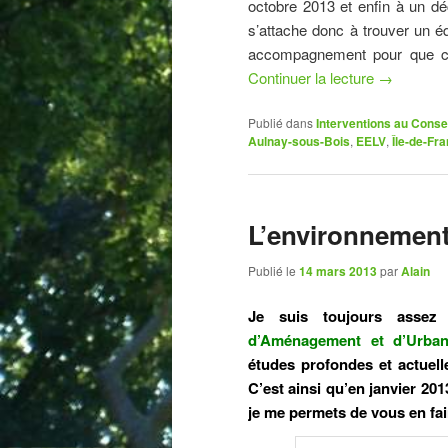
octobre 2013 et enfin à un déc
s’attache donc à trouver un éq
accompagnement pour que cha
Continuer la lecture
→
Publié dans
Interventions au Consei
Aulnay-sous-Bois
,
EELV
,
Île-de-Fr
L’environnement
Publié le
14 mars 2013
par
Alain
Je suis toujours assez
d’Aménagement et d’Urbani
études profondes et actuell
C’est ainsi qu’en janvier 20
je me permets de vous en fair