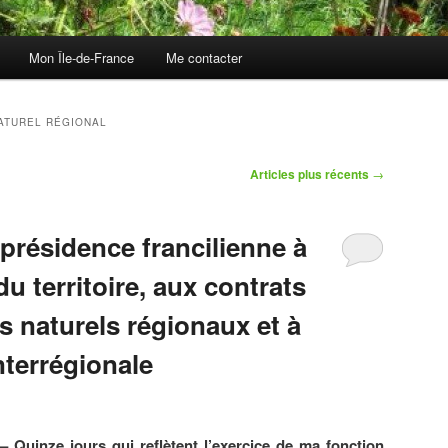
Mon Île-de-France
Me contacter
ATUREL RÉGIONAL
Articles plus récents
→
-présidence francilienne à
 territoire, aux contrats
s naturels régionaux et à
nterrégionale
– Quinze jours qui reflètent l’exercice de ma fonction