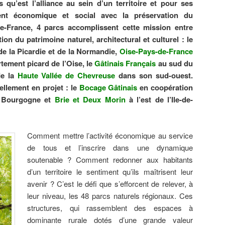
 qu’est l’alliance au sein d’un territoire et pour ses
ent économique et social avec la préservation du
de-France, 4 parcs accomplissent cette mission entre
on du patrimoine naturel, architectural et culturel : le
de la Picardie et de la Normandie,
Oise-Pays-de-France
tement picard de l’Oise, le
Gâtinais Français
au sud du
 de la
Haute Vallée de Chevreuse
dans son sud-ouest.
ellement en projet : le
Bocage Gâtinais
en coopération
t Bourgogne et
Brie et Deux Morin
à l’est de l’Ile-de-
Comment mettre l’activité économique au service
de tous et l’inscrire dans une dynamique
soutenable ? Comment redonner aux habitants
d’un territoire le sentiment qu’ils maîtrisent leur
avenir ? C’est le défi que s’efforcent de relever, à
leur niveau, les 48 parcs naturels régionaux. Ces
structures, qui rassemblent des espaces à
dominante rurale dotés d’une grande valeur