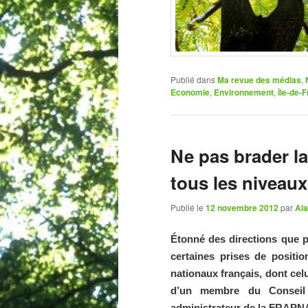
Publié dans
Ma revue des médias
,
Economie
,
Environnement
,
Île-de-
Ne pas brader la
tous les niveaux
Publié le
12 novembre 2012
par
Ala
Étonné des directions que pr
certaines prises de positi
nationaux français, dont celu
d’un membre du Conseil 
administrateur de la FRAPNA