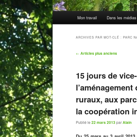
Menu
Mon travail
Dans les médias
principal
ARCHIVES PAR MOT-CLÉ :
PARC N
Navigation
←
Articles plus anciens
des
articles
15 jours de vice
l’aménagement du
ruraux, aux parc
la coopération i
Publié le
22 mars 2013
par
Alain
Du 25 mars au 3 avril 2013 