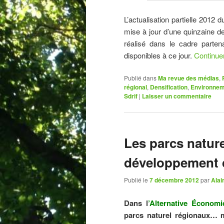
L’actualisation partielle 2012
mise à jour d’une quinzaine d
réalisé dans le cadre partena
disponibles à ce jour.
Continuer
Publié dans
Ma revue des médias
,
régional
,
Densification
,
Environnem
Sdrif
|
Laisser un commentaire
Les parcs natur
développement 
Publié le
7 décembre 2012
par
Alai
Dans l
’
Alternative Économi
parcs naturel régionaux… 