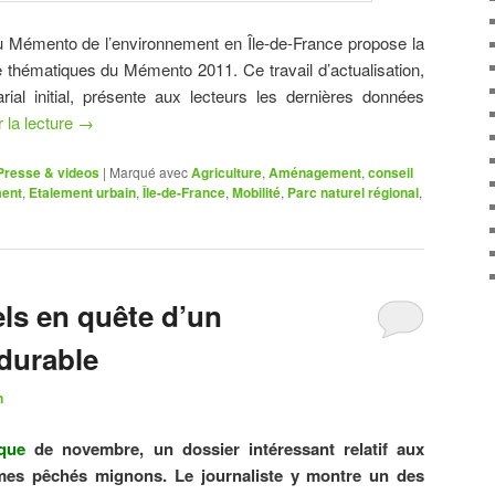
 du Mémento de l’environnement en Île-de-France propose la
e thématiques du Mémento 2011. Ce travail d’actualisation,
rial initial, présente aux lecteurs les dernières données
 la lecture
→
Presse & videos
|
Marqué avec
Agriculture
,
Aménagement
,
conseil
ent
,
Etalement urbain
,
Île-de-France
,
Mobilité
,
Parc naturel régional
,
els en quête d’un
durable
n
que
de novembre, un dossier intéressant relatif aux
mes pêchés mignons. Le journaliste y montre un des