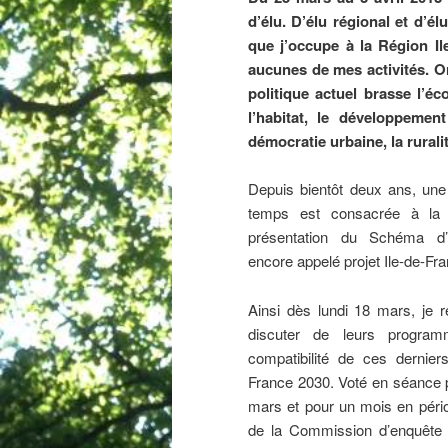
d’élu. D’élu régional et d’él
que j’occupe à la Région Il
aucunes de mes activités. Or
politique actuel brasse l’é
l’habitat, le développemen
démocratie urbaine, la ruralit
Depuis bientôt deux ans, un
temps est consacrée à la co
présentation du Schéma d’a
encore appelé projet Ile-de-Fr
Ainsi dès lundi 18 mars, je 
discuter de leurs progra
compatibilité de ces derniers
France 2030. Voté en séance plé
mars et pour un mois en pério
de la Commission d’enquête p