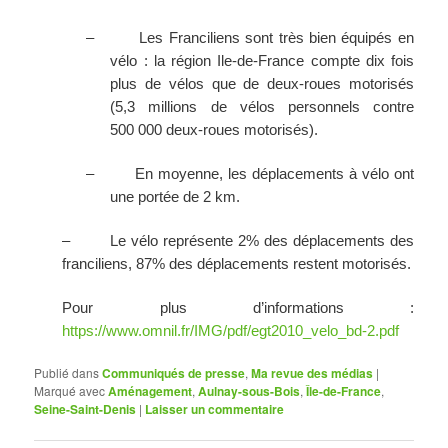
–
Les Franciliens sont très bien équipés en
vélo : la région Ile-de-France compte dix fois
plus de vélos que de deux-roues motorisés
(5,3 millions de vélos personnels contre
500 000 deux-roues motorisés).
–
En moyenne, les déplacements à vélo ont
une portée de 2 km.
–
Le vélo représente 2% des déplacements des
franciliens, 87% des déplacements restent motorisés.
Pour plus d’informations :
https://www.omnil.fr/IMG/pdf/egt2010_velo_bd-2.pdf
Publié dans
Communiqués de presse
,
Ma revue des médias
|
Marqué avec
Aménagement
,
Aulnay-sous-Bois
,
Île-de-France
,
Seine-Saint-Denis
|
Laisser un commentaire