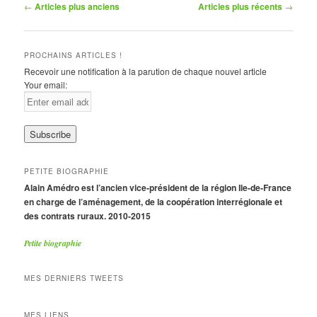
Navigation
←
Articles plus anciens
Articles plus récents
→
des
articles
PROCHAINS ARTICLES !
Recevoir une notification à la parution de chaque nouvel article
Your email:
PETITE BIOGRAPHIE
Alain Amédro est l’ancien vice-président de la région Ile-de-France
en charge de l’aménagement, de la coopération interrégionale et
des contrats ruraux. 2010-2015
Petite biographie
MES DERNIERS TWEETS
MES LIENS