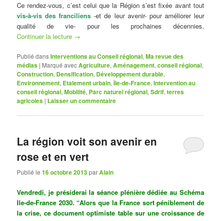
Ce rendez-vous, c’est celui que la Région s’est fixée avant tout
vis-à-vis des franciliens
-et de leur avenir- pour améliorer leur
qualité de vie- pour les prochaines décennies.
Continuer la lecture
→
Publié dans
Interventions au Conseil régional
,
Ma revue des
médias
|
Marqué avec
Agriculture
,
Aménagement
,
conseil régional
,
Construction
,
Densification
,
Développement durable
,
Environnement
,
Etalement urbain
,
Île-de-France
,
Intervention au
conseil régional
,
Mobilité
,
Parc naturel régional
,
Sdrif
,
terres
agricoles
|
Laisser un commentaire
La région voit son avenir en
rose et en vert
Publié le
16 octobre 2013
par
Alain
Vendredi, je présiderai la séance plénière dédiée au Schéma
Ile-de-France 2030. “
Alors que la France sort péniblement de
la crise, ce document optimiste table sur une croissance de